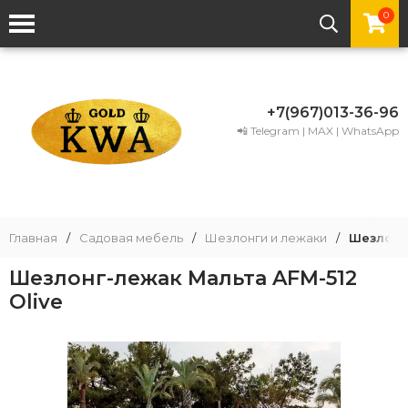
0
+7(967)013-36-96
📲 Telegram | MAX | WhatsApp
Главная
/
Садовая мебель
/
Шезлонги и лежаки
/
Шезлонг-
Шезлонг-лежак Мальта AFM-512
Olive