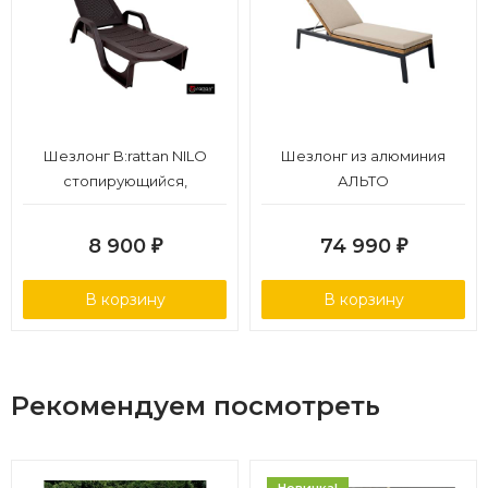
Шезлонг B:rattan NILO
Шезлонг из алюминия
стопирующийся,
АЛЬТО
коричневый
8 900
74 990
₽
₽
В корзину
В корзину
Рекомендуем посмотреть
Новинка!