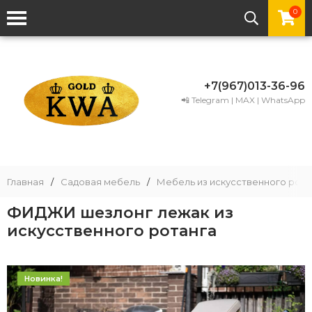
0
+7(967)013-36-96
📲 Telegram | MAX | WhatsApp
Главная
/
Садовая мебель
/
Мебель из искусственного рота
ФИДЖИ шезлонг лежак из
искусственного ротанга
Новинка!