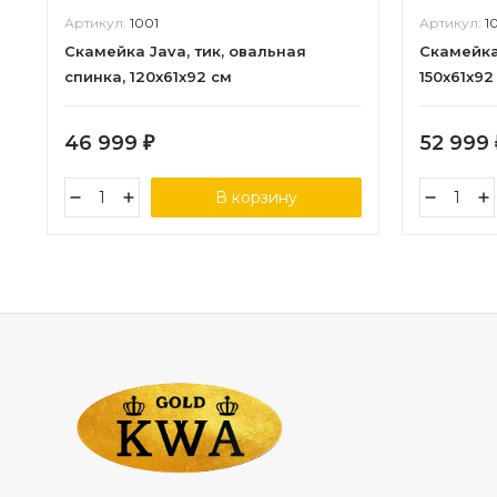
Артикул:
1001
Артикул:
1
Скамейка Java, тик, овальная
Скамейка 
спинка, 120x61x92 см
150x61x92
46 999
52 999
₽
В корзину