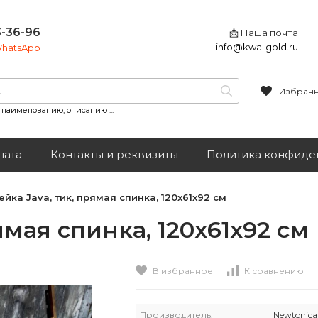
3-36-96
📩 Наша почта
info@kwa-gold.ru
 WhatsApp
Избран
, наименованию, описанию ...
лата
Контакты и реквизиты
Политика конфиде
йка Java, тик, прямая спинка, 120x61x92 см
ямая спинка, 120x61x92 см
В избранное
К сравнению
Производитель:
Newtonica