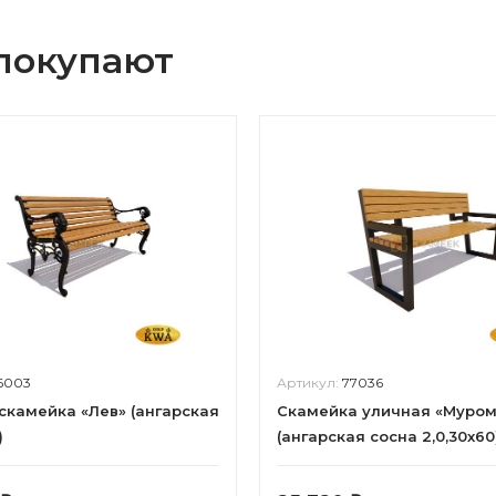
 покупают
6003
Артикул:
77036
скамейка «Лев» (ангарская
Скамейка уличная «Муром
)
(ангарская сосна 2,0,30х60