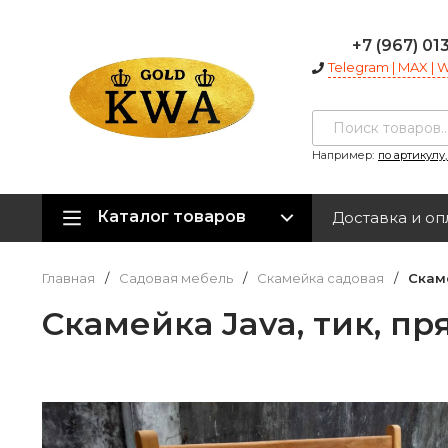
+7 (967) 01
Telegram | MAX |
Например:
по артикулу
Каталог товаров
Доставка и оп
Главная
/
Садовая мебель
/
Скамейка садовая
/
Скаме
Скамейка Java, тик, пр