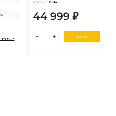
Артикул:
1004
44 999
₽
 см
Купить
 из тика