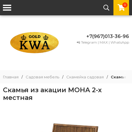
0
+7(967)013-36-96
📲 Telegram | MAX | WhatsApp
Главная
/
Садовая мебель
/
Скамейка садовая
/
Скамья и
Скамья из акации МОНА 2-х
местная