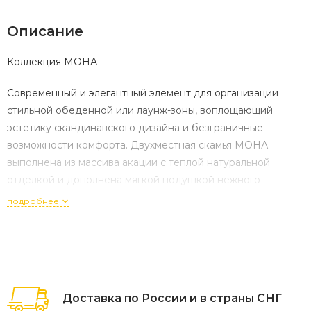
Описание
Коллекция МОНА
Современный и элегантный элемент для организации
стильной обеденной или лаунж-зоны, воплощающий
эстетику скандинавского дизайна и безграничные
возможности комфорта. Двухместная скамья МОНА
выполнена из массива акации с теплой натуральной
отделкой и дополнена мягкой подушкой нежного
бежевого оттенка, создавая идеальное решение для тех,
подробнее
кто ценит функциональность, долговечность и гибкость в
организации пространства на террасе, в саду или на даче.
Характеристики:
Артикул: 35116
Доставка по России и в страны СНГ