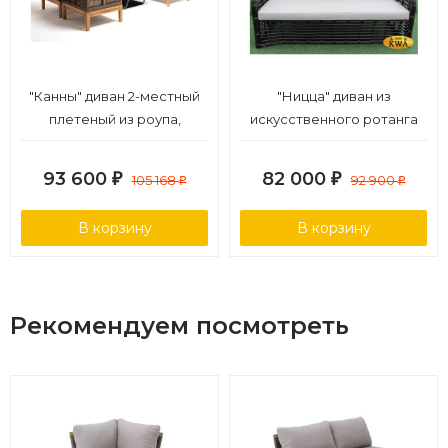
"Канны" диван 2-местный
"Ницца" диван из
плетеный из роупа,
искусственного ротанга
основание дуб, роуп
трехместный, цвет
коричневый круглый, ткань
бронзовый
93 600
82 000
₽
105 168
₽
92 900
₽
₽
бежевая 15052
В корзину
В корзину
Рекомендуем посмотреть