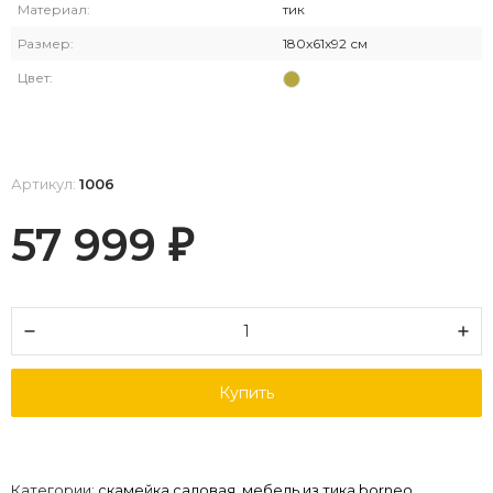
Материал:
тик
Размер:
180x61x92 см
Цвет:
Артикул:
1006
57 999
₽
Купить
Категории:
скамейка садовая
,
мебель из тика borneo
,