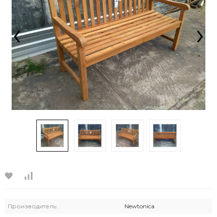
‹
›
Производитель:
Newtonica