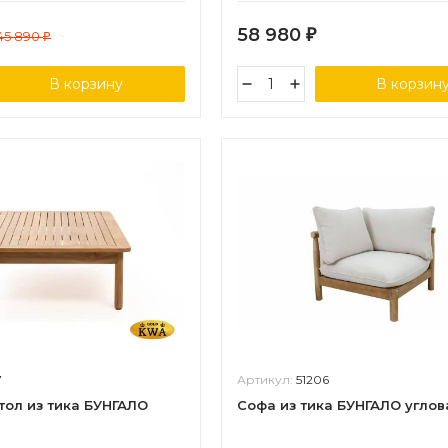
58 980
45 890
₽
₽
В корзину
В корзин
7
Артикул:
51206
тол из тика БУНГАЛО
Софа из тика БУНГАЛО углов