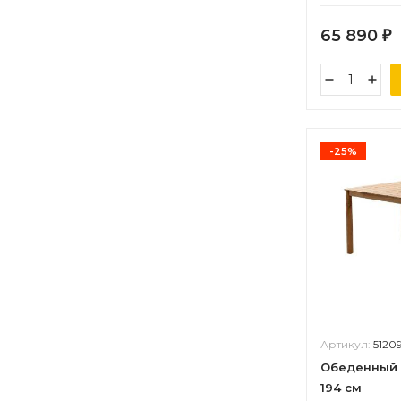
65 890
₽
-25%
Артикул:
5120
Обеденный 
194 см