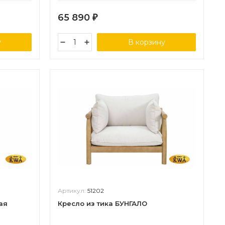
65 890
₽
у
В корзину
Артикул:
51202
ая
Кресло из тика БУНГАЛО