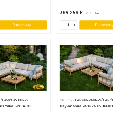
389 258
₽
519 010
₽
В корзину
В корзин
4/51205/51206/51207
Артикул:
51204/51205/51206/51207/
из тика БУНГАЛО
Лаунж зона из тика БУНГАЛО