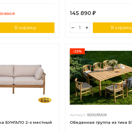
145 890
151 890
₽
₽
В корзину
В корзин
-25%
Артикул:
51210/51209
ка БУНГАЛО 2-х местный
Обеденная группа из тика 