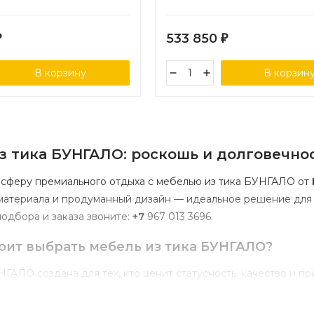
533 850
₽
₽
В корзину
В корзин
з
тика
БУНГАЛО:
роскошь
и
долговечно
сферу
премиального
отдыха
с
мебелью
из
тика
БУНГАЛО
от
атериала
и
продуманный
дизайн
— идеальное
решение
для
одбора
и
заказа
звоните:
+7
967
013
3696
.
оит
выбрать
мебель
из
тика
БУНГАЛО?
НГАЛО
создана
для
тех,
кто
ценит
статусность,
качество
и
пр
ьное
качество
древесины
— тик
славится
плотностью,
прочно