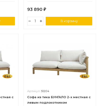
93 890
₽
у
В корзину
Артикул:
51204
естная с
Софа из тика БУНГАЛО 2-х местная с
левым подлокотником