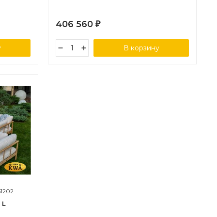
406 560
₽
у
В корзину
51202
 L