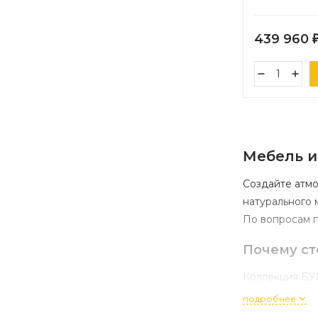
439 960
Мебель
и
Создайте
атмо
натурального
м
По
вопросам
п
Почему
ст
Коллекция
БУ
подробнее
премиал