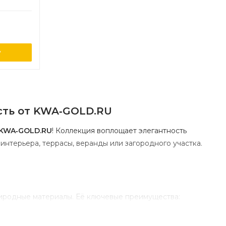
у
сть
от
KWA‑GOLD.RU
KWA‑GOLD.RU
!
Коллекция
воплощает
элегантность
интерьера,
террасы,
веранды
или
загородного
участка.
иродные
материалы.
Её
ключевые
преимущества:
стью
и
уникальной
текстурой
с
благородным