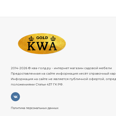
золотисто
исключит
высокая
в
улицы:
тер
устойчив
дополнит
стабильн
экологич
животным
2014-2026 © ква-голд.ру - интернет магазин садовой мебели
Предоставленная на сайте информация несёт справочный хар
лёгкость
Информация на сайте не является публичной офертой, опре
шлифовко
положениями Статьи 437 ГК РФ.
неподвла
и
колониа
статусно
Политика персональных данных