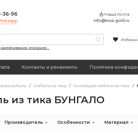
3-36-96
📩 Наша почта
info@kwa-gold.ru
 WhatsApp
Избран
, наименованию, описанию ...
лата
Контакты и реквизиты
Политика конфиде
овая мебель
/
Мебель из тика
/
Коллекции мебели из тика
/
ь из тика БУНГАЛО
Производитель
Особенности
Материал