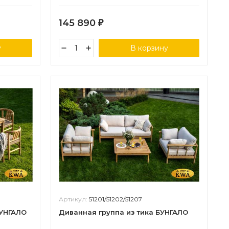
145 890
₽
у
В корзину
Артикул:
51201/51202/51207
БУНГАЛО
Диванная группа из тика БУНГАЛО