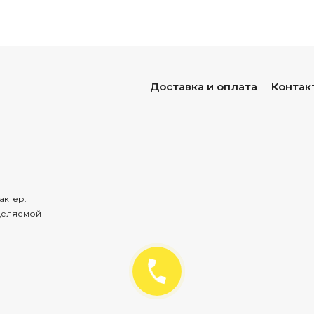
‑коричневым
оттенком;
ельная
долговечность
— мебель
из
тика
служит
десятилетия
лагостойкость
— натуральный
тик
содержит
масла,
защищаю
рас,
веранд,
зон
у
бассейна;
Доставка и оплата
Контак
ость
к
гниению
и
вредителям
— природные
свойства
тика
за
ельной
химической
обработки;
ость
формы
— мало
подвержена
короблению
и
растрескива
ность
и
безопасность
— натуральный
материал
не
выделяет
и;
актер.
в
уходе
— достаточно
регулярной
очистки
мягкой
тканью;
пр
деляемой
й;
стный
времени
дизайн
— лаконичные
формы
и
естественная
льного
до
скандинавского
и
минимализма;
сть
— мебель
из
тика
подчёркивает
вкус
владельца
и
добавля