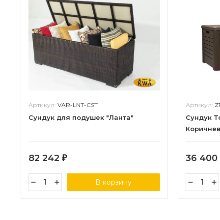
Артикул:
VAR-LNT-CST
Артикул:
Z
Сундук для подушек "Ланта"
Сундук T
Коричне
82 242
36 400
₽
В корзину