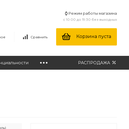
⌚ Режим работы магазина
с 10:00 до 19:30 без выходных
Корзина пуста
ное
Сравнить
нциальности
РАСПРОДАЖА
иль)