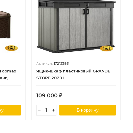
Артикул:
17212383
 Toomax
Ящик-шкаф пластиковый GRANDE
анг,
STORE 2020 L
109 000
₽
ну
В корзину