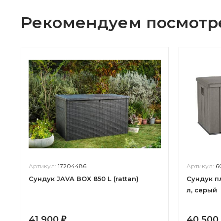
Рекомендуем посмотр
Артикул:
17204486
Артикул:
6
Сундук JAVA BOX 850 L (rattan)
Сундук п
л, серый
41 900
40 500
₽