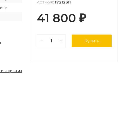
Артикул:
17212311
 89,5
41 800
₽
Купить
₽
 и ящики из