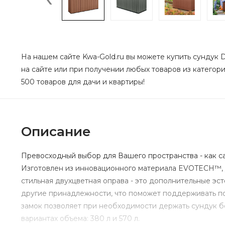
На нашем сайте Kwa-Gold.ru вы можете купить сундук D
на сайте или при получении любых товаров из категори
500 товаров для дачи и квартиры!
Описание
Превосходный выбор для Вашего пространства - как са
Изготовлен из инновационного материала EVOTECH™, у
стильная двухцветная оправа - это дополнительные эс
другие принадлежности, что поможет поддерживать по
замок позволяет при необходимости держать сундук бе
вариантах объема: 380 л и 570 л.