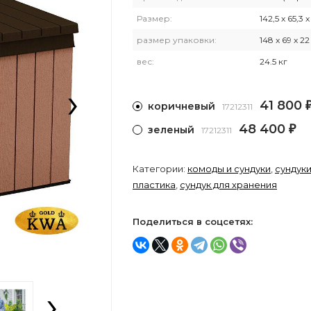
Размер:
142,5 x 65,3 x
размер упаковки:
148 x 69 x 22
вес:
24.5 кг
›
41 800
коричневый
17212311
48 400
зеленый
₽
17212311
Категории:
комоды и сундуки
,
сундуки
пластика
,
сундук для хранения
Поделиться в соцсетях:
›