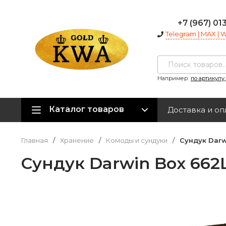
+7 (967) 01
Telegram | MAX |
Например:
по артикулу
Каталог товаров
Доставка и оп
Главная
/
Хранение
/
Комоды и сундуки
/
Сундук Darw
Сундук Darwin Box 662