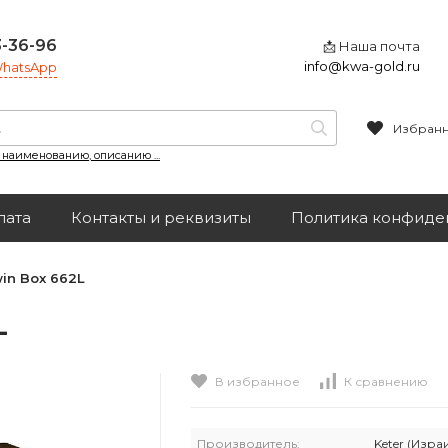
3-36-96
📩 Наша почта
info@kwa-gold.ru
 WhatsApp
Избран
, наименованию, описанию ...
лата
Контакты и реквизиты
Политика конфиде
in Box 662L
L
В избранное
К сравнению
Производитель:
Keter (Изра