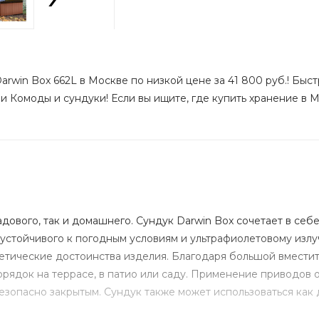
arwin Box 662L в Москве по низкой цене за 41 800 руб.! Быст
и Комоды и сундуки! Если вы ищите, где купить хранение в М
дового, так и домашнего. Сундук Darwin Box сочетает в себ
стойчивого к погодным условиям и ультрафиолетовому излу
тетические достоинства изделия. Благодаря большой вмести
рядок на террасе, в патио или саду. Применение приводов 
зопасно закрытым. Сундук также может использоваться как 