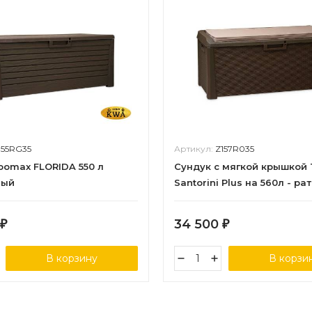
155RG35
Артикул:
Z157R035
oomax FLORIDA 550 л
Сундук с мягкой крышкой
вый
Santorini Plus на 560л - рат
коричневый
34 500
₽
₽
В корзину
В корзи