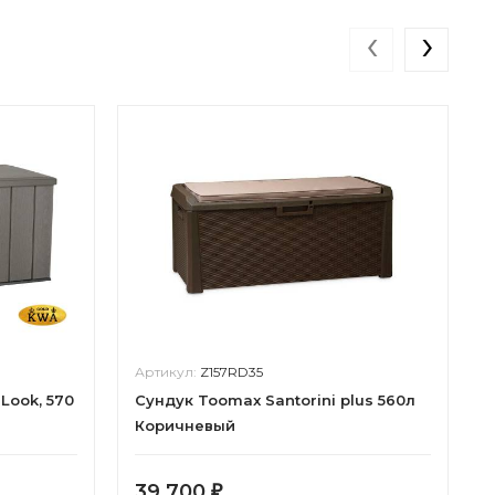
‹
›
Артикул:
Z157RD35
Look, 570
Сундук Toomax Santorini plus 560л
Коричневый
39 700
₽