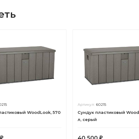
еть
0215
Артикул:
60215
ластиковый WoodLook, 570
Сундук пластиковый Wood
л, серый
40 500
₽
₽