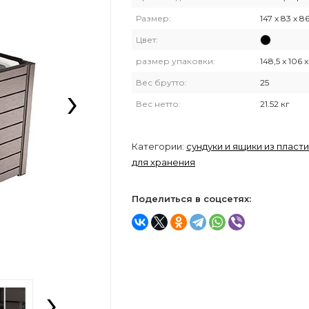
Размер:
147 x 83 x 8
Цвет:
размер упаковки:
148,5 x 106 x
›
Вес брутто:
25
Вес нетто:
21.52 кг
Категории:
сундуки и ящики из пласт
для хранения
Поделиться в соцсетях:
›