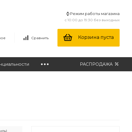
⌚ Режим работы магазина
с 10:00 до 19:30 без выходных
Корзина пуста
ное
Сравнить
нциальности
РАСПРОДАЖА
иль)