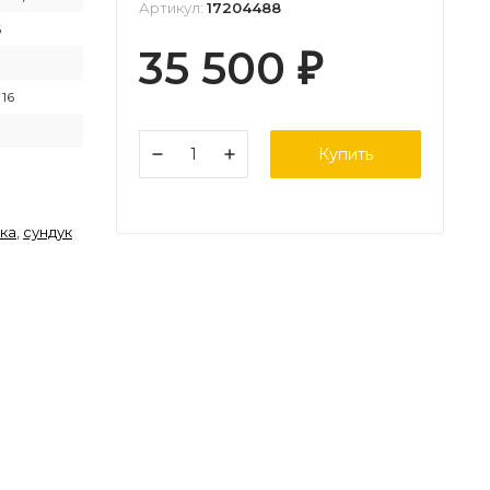
Артикул:
17204488
6
35 500
₽
 16
Купить
ика
,
сундук