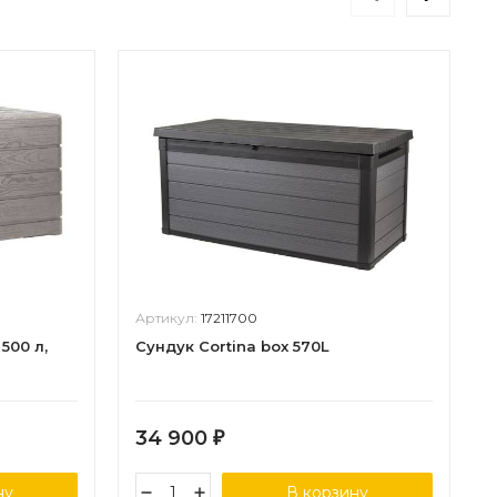
Артикул:
17211700
500 л,
Сундук Cortina box 570L
34 900
₽
ну
В корзину