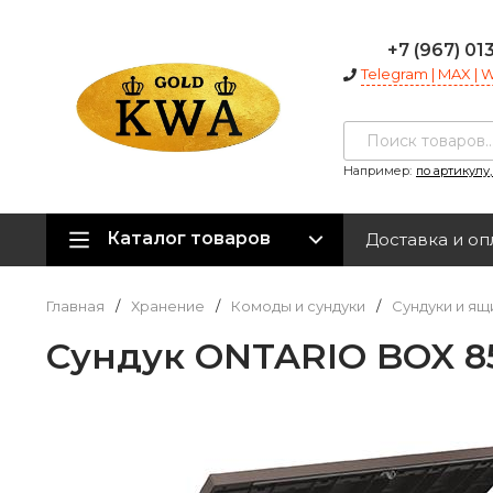
+7 (967) 01
Telegram | MAX |
Например:
по артикулу
Каталог товаров
Доставка и оп
Главная
/
Хранение
/
Комоды и сундуки
/
Сундуки и ящ
Сундук ONTARIO BOX 85