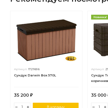
Новинка!
Артикул:
17211696
Артикул:
Z
Сундук Darwin Box 570L
Сундук T
коричне
35 200
35 000
₽
В корзину