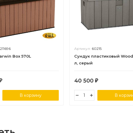
7211696
Артикул:
60215
arwin Box 570L
Сундук пластиковый Wood
л, серый
40 500
₽
₽
В корзину
В корзи
еть