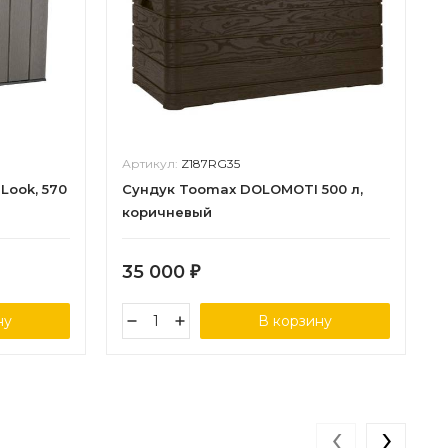
Артикул:
Z187RG35
Look, 570
Сундук Toomax DOLOMOTI 500 л,
коричневый
35 000
₽
ну
В корзину
‹
›