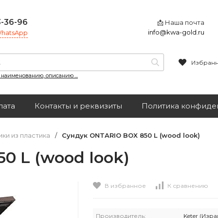
3-36-96
📩 Наша почта
info@kwa-gold.ru
 WhatsApp
Избран
, наименованию, описанию ...
лата
Контакты и реквизиты
Политика конфиде
ики из пластика
/
Сундук ONTARIO BOX 850 L (wood look)
0 L (wood look)
В избранное
К сравнению
Производитель:
Keter (Изра