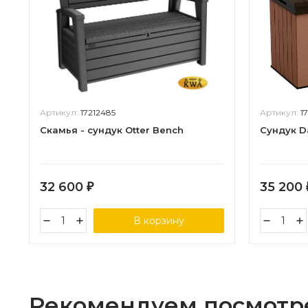
Артикул:
17212485
Артикул:
1
Скамья - сундук Otter Bench
Сундук D
32 600
35 200
₽
В корзину
Рекомендуем посмотр