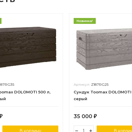
Новинка!
187RG35
Артикул:
Z187RG25
oomax DOLOMOTI 500 л,
Сундук Toomax DOLOMOTI 
вый
серый
35 000
₽
₽
В корзину
В корзи