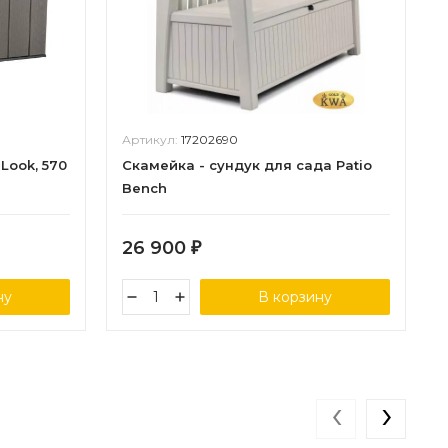
Артикул:
17202690
Look, 570
Скамейка - сундук для сада Patio
Bench
26 900
₽
ну
В корзину
‹
›