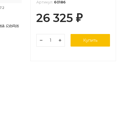
Артикул:
60186
7.2
26 325
₽
ика
,
сундук
Купить