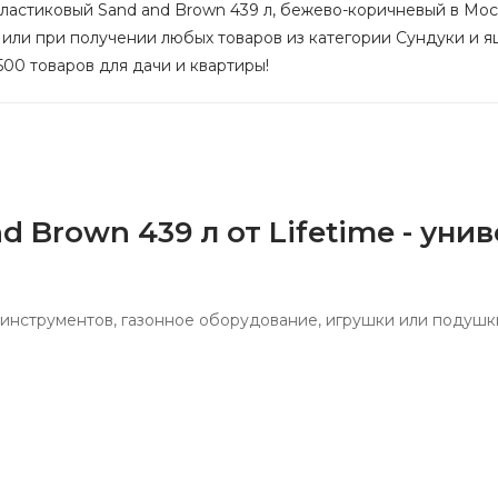
ластиковый Sand and Brown 439 л, бежево-коричневый в Москв
 или при получении любых товаров из категории Сундуки и ящ
500 товаров для дачи и квартиры!
d Brown 439 л от Lifetime - ун
 инструментов, газонное оборудование, игрушки или подушк
ным воздействиям
кт)