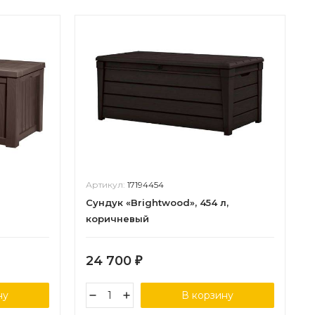
Артикул:
17194454
Сундук «Brightwood», 454 л,
коричневый
24 700
₽
ну
В корзину