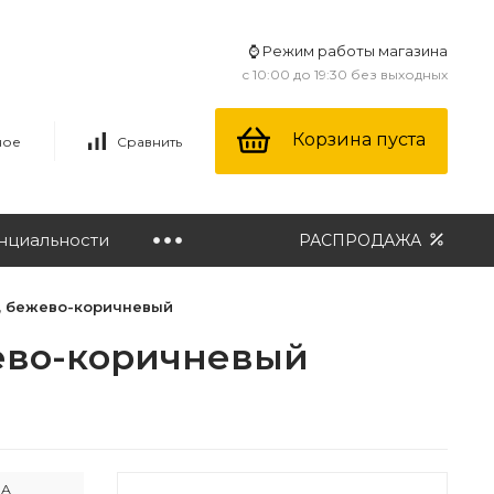
⌚ Режим работы магазина
с 10:00 до 19:30 без выходных
Корзина пуста
ное
Сравнить
нциальности
РАСПРОДАЖА
л, бежево-коричневый
жево-коричневый
ША