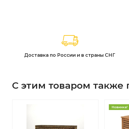
Гидравлические лифт-амортизаторы для плавного отк
Формованные боковые ручки для удобства транспорт
Ящик для хранения Lifetime сочетает в себе долговечно
Доставка по России и в страны СНГ
С этим товаром также
Новинка!