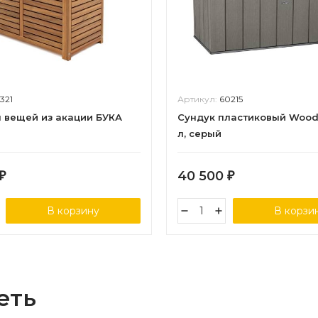
1321
Артикул:
60215
 вещей из акации БУКА
Сундук пластиковый Wood
л, серый
40 500
₽
₽
В корзину
В корзи
еть