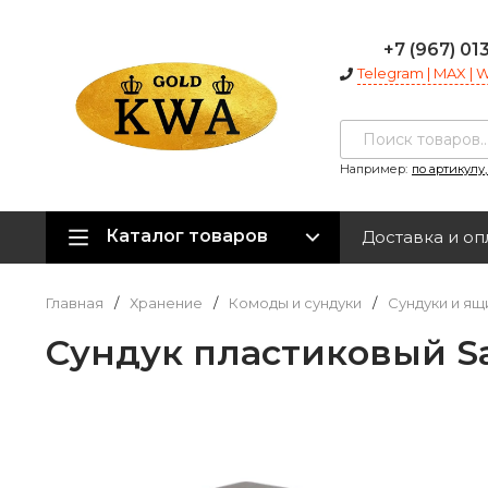
+7 (967) 01
Telegram | MAX |
Например:
по артикулу
Каталог товаров
Доставка и оп
Главная
/
Хранение
/
Комоды и сундуки
/
Сундуки и ящ
Сундук пластиковый S