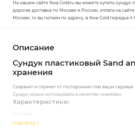
На нашем сайте Kwa-Gold.ru вы можете купить сундук п
дорогая доставка по Москве и России, оплата на сайте
Москве, то вы попали по адресу, в Kwa-Gold порядка 4 
Описание
Сундук пластиковый Sand an
хранения
Сохранит и спрячет от посторонних глаз ваши садовые
Сундук можно использовать в качестве скамейки.
Характеристики:
Прочный
Устойчив к ультрафиолетовому излучению и атмосфер
подробнее
Крышка запирается на замок (замок не входит в компле