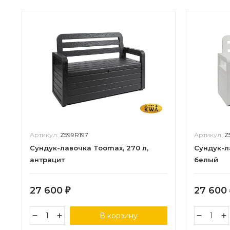
Артикул:
Z599R197
Артикул:
Z
Сундук-лавочка Toomax, 270 л,
Сундук-л
антрацит
белый
27 600
27 600
₽
В корзину