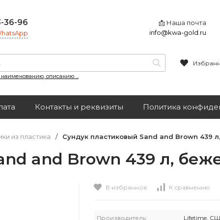
3-36-96
📩 Наша почта
info@kwa-gold.ru
 WhatsApp
Избран
, наименованию, описанию ...
лата
Контакты и реквизиты
Политика конфиде
ики из пластика
/
Сундук пластиковый Sand and Brown 439 
and and Brown 439 л, бе
В избранное
К сравнению
Производитель:
Lifetime, С