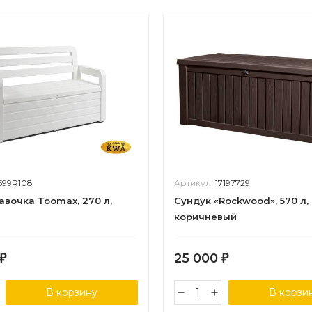
599R108
Артикул:
17197729
авочка Toomax, 270 л,
Сундук «Rockwood», 570 л,
коричневый
25 000
₽
₽
В корзину
В корзи