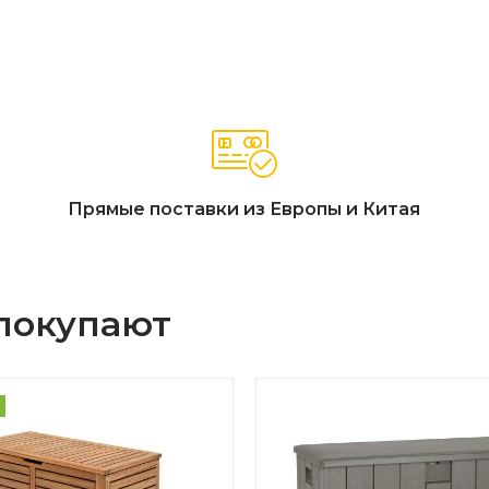
рывания и удерживания крышки
ировки
сть, удобство и стиль.
Прямые поставки из Европы и Китая
 покупают