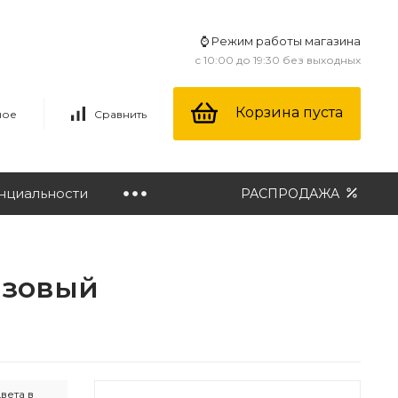
⌚ Режим работы магазина
с 10:00 до 19:30 без выходных
Корзина пуста
ное
Сравнить
нциальности
РАСПРОДАЖА
нзовый
вета в