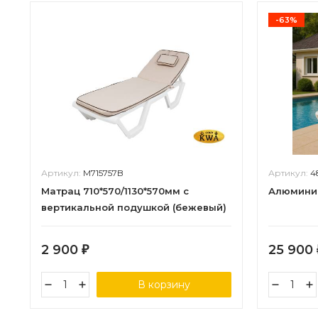
-63%
Артикул:
M715757B
Артикул:
4
Матрац 710*570/1130*570мм с
Алюмини
вертикальной подушкой (бежевый)
Premium
2 900
25 900
₽
В корзину