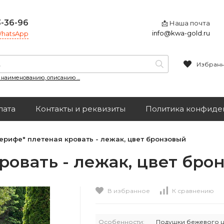
3-36-96
📩 Наша почта
info@kwa-gold.ru
 WhatsApp
Избран
, наименованию, описанию ...
лата
Контакты и реквизиты
Политика конфиде
ерифе" плетеная кровать - лежак, цвет бронзовый
ровать - лежак, цвет бро
В избранное
К сравнению
Особенности:
Подушки бежевого ц