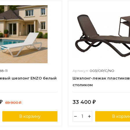
88-11
Артикул:
003/OP/C/NO
евый шезлонг ENZO белый
Шезлонг-лежак пластиков
столиком
33 400
₽
69 900
₽
₽
В корзину
В корзи