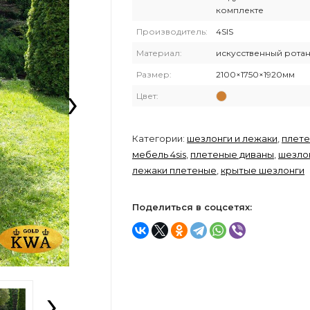
комплекте
Производитель:
4SIS
Материал:
искусственный ротан
Размер:
2100×1750×1920мм
›
Цвет:
Категории:
шезлонги и лежаки
,
плете
мебель 4sis
,
плетеные диваны
,
шезло
лежаки плетеные
,
крытые шезлонги
Поделиться в соцсетях:
›