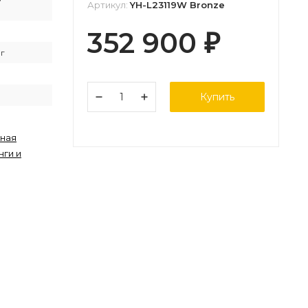
Артикул:
YH-L23119W Bronze
352 900
₽
г
Купить
ная
нги и