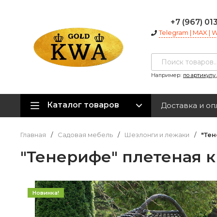
+7 (967) 01
Telegram | MAX |
Например:
по артикулу
Каталог товаров
Доставка и оп
Главная
/
Садовая мебель
/
Шезлонги и лежаки
/
"Тен
"Тенерифе" плетеная к
Новинка!