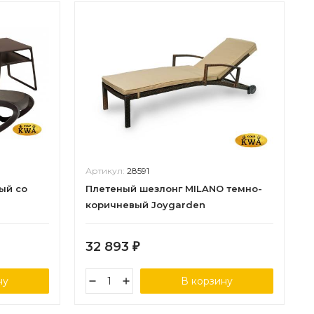
Артикул:
28591
ый со
Плетеный шезлонг MILANO темно-
коричневый Joygarden
32 893
₽
ну
В корзину