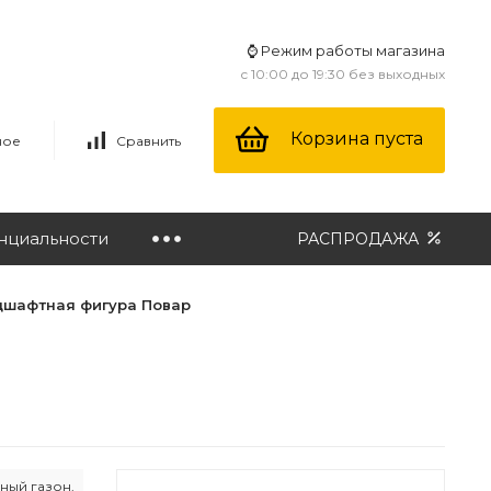
⌚ Режим работы магазина
с 10:00 до 19:30 без выходных
Корзина пуста
ное
Сравнить
нциальности
РАСПРОДАЖА
дшафтная фигура Повар
ный газон,