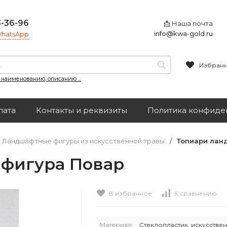
3-36-96
📩 Наша почта
info@kwa-gold.ru
 WhatsApp
Избран
, наименованию, описанию ...
лата
Контакты и реквизиты
Политика конфиде
, Ландшафтные фигуры из искусственной травы
/
Топиари лан
 фигура Повар
В избранное
К сравнению
Материал:
Стеклопластик, искусствен