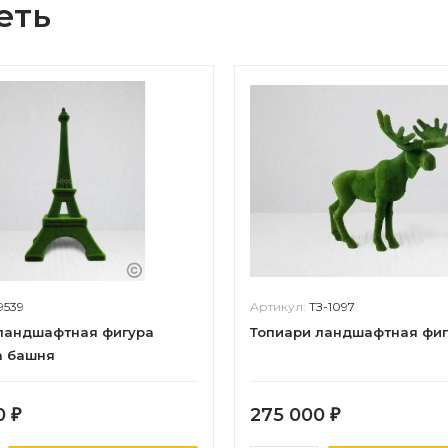
еть
19539
Артикул:
ТЗ-1097
ландшафтная фигура
Топиари ландшафтная фиг
а башня
0
275 000
₽
₽