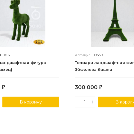
З-1106
Артикул:
119539
ландшафтная фигура
Топиари ландшафтная фи
самец)
Эйфелева башня
0
300 000
₽
₽
В корзину
В корзи