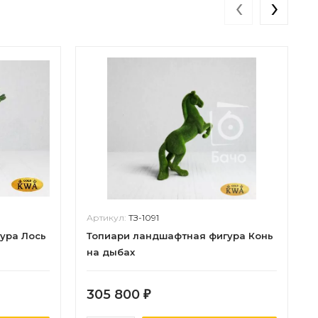
‹
›
Артикул:
ТЗ-1091
ура Лось
Топиари ландшафтная фигура Конь
на дыбах
305 800
₽