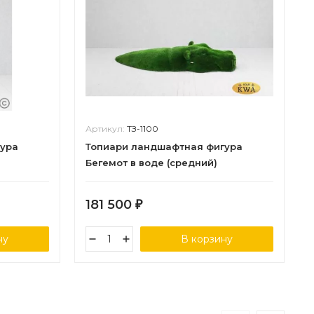
Артикул:
ТЗ-1100
гура
Топиари ландшафтная фигура
Бегемот в воде (средний)
181 500
₽
ну
В корзину