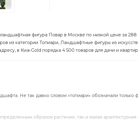
 ландшафтная фигура Повар в Москве по низкой цене за 288 
аров из категории Топиари, Ландшафтные фигуры из искусстве
дресу, в Kwa-Gold порядка 4 500 товаров для дачи и квартир
шафта. Не так давно словом «топиари» обозначали только ф
определенным образом растение, так и малая архитектурная