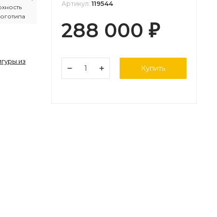
Артикул:
119544
рхность
логотипа
288 000
₽
гуры из
Купить