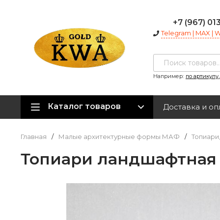
+7 (967) 01
Telegram | MAX |
Например:
по артикулу
Каталог товаров
Доставка и оп
Главная
/
Малые архитектурные формы МАФ
/
Топиари
Топиари ландшафтная