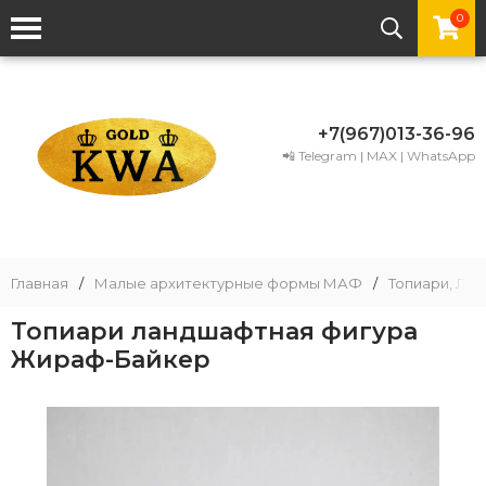
0
+7(967)013-36-96
📲 Telegram | MAX | WhatsApp
Главная
/
Малые архитектурные формы МАФ
/
Топиари, Ла
Топиари ландшафтная фигура
Жираф-Байкер