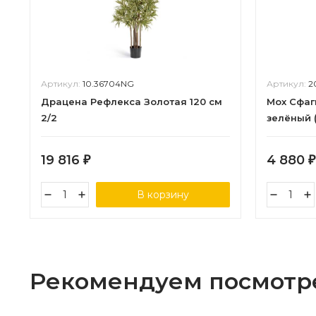
Артикул:
10.36704NG
Артикул:
2
Драцена Рефлекса Золотая 120 см
Мох Сфаг
2/2
зелёный 
среднее) 
19 816
4 880
₽
₽
В корзину
Рекомендуем посмотр