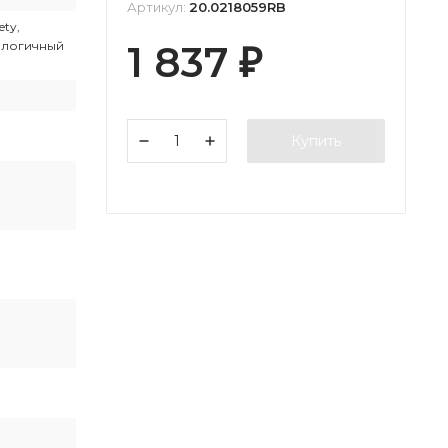
Артикул:
20.0218059RB
ety,
ологичный
1 837
₽
Купить