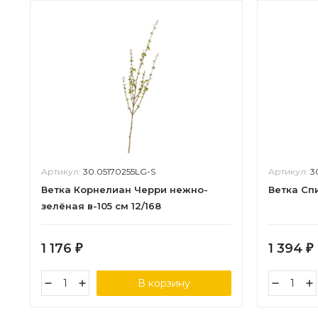
Артикул:
30.05170255LG-S
Артикул:
3
Ветка Корнелиан Черри нежно-
Ветка Спи
зелёная в-105 см 12/168
1 176
1 394
₽
₽
В корзину