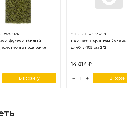
0.0820412M
Артикул:
10.44304N
нум Фускум тёплый
Самшит Шар Штамб уличн
(полотно на подложке
д-40, в-105 см 2/2
50х100 см 24/24
14 814
₽
В корзину
В корзи
еть