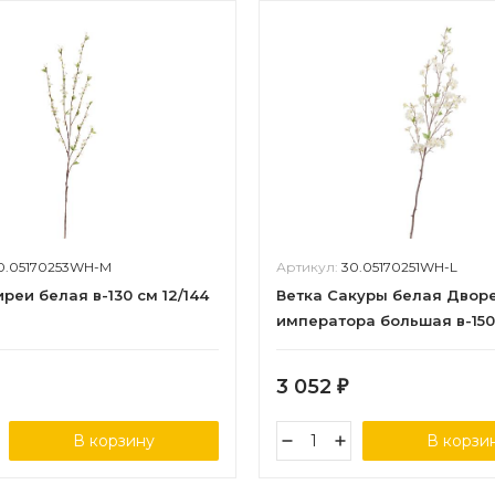
0.05170253WH-M
Артикул:
30.05170251WH-L
реи белая в-130 см 12/144
Ветка Сакуры белая Двор
императора большая в-150
3 052
₽
В корзину
В корзи