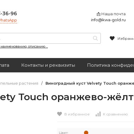
3-36-96
📩 Наша почта
info@kwa-gold.ru
 WhatsApp
Избран
, наименованию, описанию ...
лата
Контакты и реквизиты
Политика конфиде
пельные растения
/
Виноградный куст Velvety Touch оранже
ety Touch оранжево-жёлт
В избранное
К сравнению
Цвет: