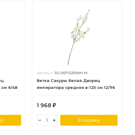
Артикул:
30.05170251WH-M
ец
Ветка Сакуры белая Дворец
 см 6/48
императора средняя в-125 см 12/96
1 968
₽
ну
В корзину