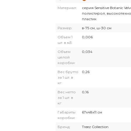
Материал:
серия Sensitive Botanic Velv
полистирол, высокотехн
пластик
Размер:
в-75 см, ш-30 см
Объем 1
0,006
шт. в м3:
Объем
0,034
целой
коробки:
Вес брутто
0,26
за 1 шт. в
кг:
Вес нетто
0,16
за 1 шт. в
кг:
Габариты
67х48х11 см
коробки:
Бренд:
Treez Collection