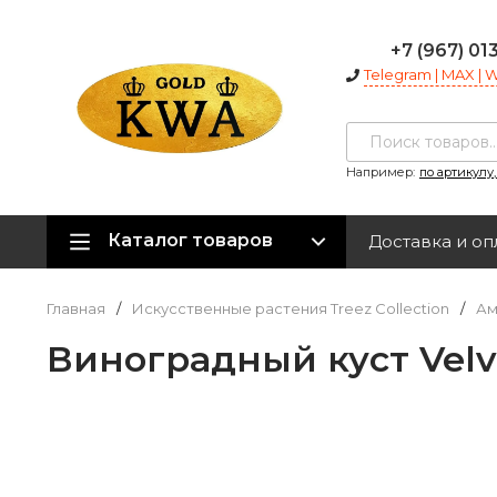
+7 (967) 01
Telegram | MAX |
Например:
по артикулу
Каталог товаров
Доставка и оп
Главная
/
Искусственные растения Treez Collection
/
Ам
Виноградный куст Velv