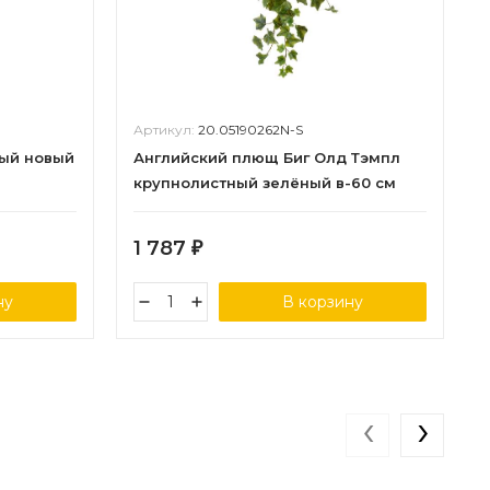
Артикул:
20.05190262N-S
ый новый
Английский плющ Биг Олд Тэмпл
крупнолистный зелёный в-60 см
(Сенсетив Ботаник) 6/48
1 787
₽
ну
В корзину
‹
›