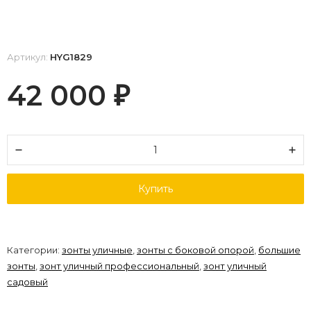
Артикул:
HYG1829
42 000
₽
Купить
Категории:
зонты уличные
,
зонты с боковой опорой
,
большие
зонты
,
зонт уличный профессиональный
,
зонт уличный
садовый