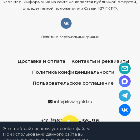
характер. Информация на сайте не является публичной офертой,
Компоненты зонта
определяемой положениями Статьи 437 ГК РФ.
Алюминиевая рама
Купол
Крутящееся металлическое основание для бетонных или
Политика персональных данных
гранитных плит 100х100 см, длинна трубы 40 см
Груз для основания в комплект не входит
Доставка и оплата
Контакты и реквизиты
Политика конфиденциальности
Пользовательское соглашение
info@kwa-gold.ru
+7 (967) 013-36-96
Этот веб-сайт использует cookie-файлы.
При использовании данного сайта вы
даете свое согласие на использование