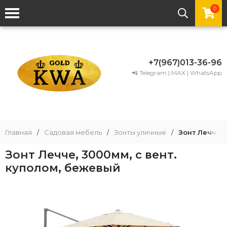
0
+7(967)013-36-96
📲 Telegram | MAX | WhatsApp
Главная
/
Садовая мебель
/
Зонты уличные
/
Зонт Лечче, 
Зонт Лечче, 3000мм, с вент.
куполом, бежевый