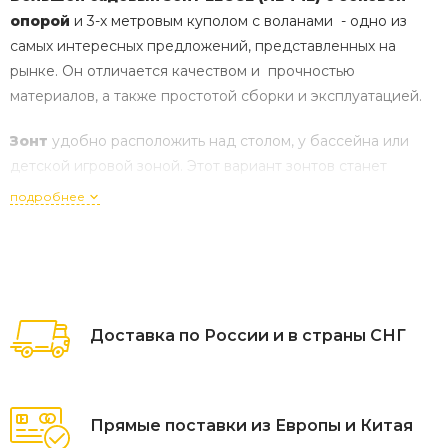
опорой
и 3-х метровым куполом с воланами - одно из
самых интересных предложений, представленных на
рынке. Он отличается качеством и прочностью
материалов, а также простотой сборки и эксплуатацией.
Зонт
удобно расположить над столом, у бассейна или
детской игровой зоной. Этот вариант зонтов станет
отличной
защитой от солнечных лучей
- обеспечивает
подробнее
затенение сразу нескольких столиков в летнем кафе или
нескольких шезлонгов на пляже, украшает и приносит
эстетическое удовольствие от времяпрепровождения.
Конструкция зонта
делает его стойким к природным
Доставка по России и в страны СНГ
явлениям, таким как сильные порывы ветра или ливни.
Стойка
расположена сбоку от зонта (без наклона),
выполнена из алюминия диаметром 48мм, в комплекте
Прямые поставки из Европы и Китая
идет вращающееся стальное крестообразное основание.