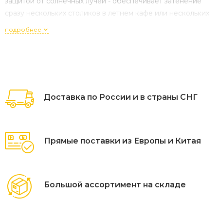
защитой от солнечных лучей - обеспечивает затенение
сразу нескольких столиков в летнем кафе или нескольких
шезлонгов на пляже, украшает и приносит эстетическое
подробнее
удовольствие от времяпрепровождения.
В сочетании с
комплектами мебели
из искусственного
ротанга и
шезлонгами
зонты создадут уютную
атмосферу на вашем загородном участке, террасе,
веранде, а также на территории уличного кафе, ресторана
Доставка по России и в страны СНГ
или пляжа. Благодаря боковому расположению стойки
под куполом можно установить любую
пластиковую
мебель
: от дивана или шезлонга до обеденного стола со
стульями.
Прямые поставки из Европы и Китая
Купол зонта изготовлен из полиэстрового покрытия
2
плотностью 200 г/м
песочного цвета.
Большой ассортимент на складе
В конструкции использованы 8 металлических спиц
размером 12х22,9 мм.
Толщина спицы - 0,9мм