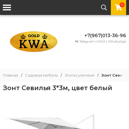
0
+7(967)013-36-96
📲 Telegram | MAX | WhatsApp
Главная
/
Садовая мебель
/
Зонты уличные
/
Зонт Севилья
Зонт Севилья 3*3м, цвет белый