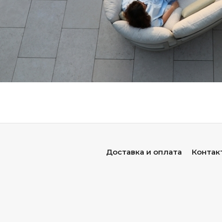
т в коллекцию «Готланд»?
оге представлены стильные модели для дома, дачи и бизнес
е комплекты
(стол + стулья) — для семейных трапез и приём
 кресла
— для комфортного отдыха на свежем воздухе, с оп
кой ткани;
ые и кофейные столики
— лаконичные акценты для гостино
ы для террасы и сада
— готовые решения для обустройства
ля кафе и ресторанов
— прочные и стильные модели для з
Доставка и оплата
Контак
м;
и
— для расслабления у бассейна или в саду;
толы и стулья
— для летних площадок и открытых баров;
консоли
— функциональные элементы для интерьера и экстер