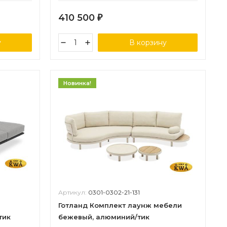
410 500
₽
у
В корзину
Новинка!
Артикул:
0301-0302-21-131
Готланд Комплект лаунж мебели
тик
бежевый, алюминий/тик