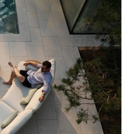
шних деталей создают атмосферу уюта и гармонии;
щает перемещение и расстановку мебели;
 нагрузки без деформаций, гарантируя долгий срок
ращает появление ржавчины, защищая от влаги,
 на улице: не боится мороза до –40 °C и жары до +50
свойства на протяжении многих лет;
 мягким моющим средством;
имальный комфорт при использовании;
антрацит, матовый белый, серебристый и бежевый.
, безопасный для здоровья и окружающей среды.