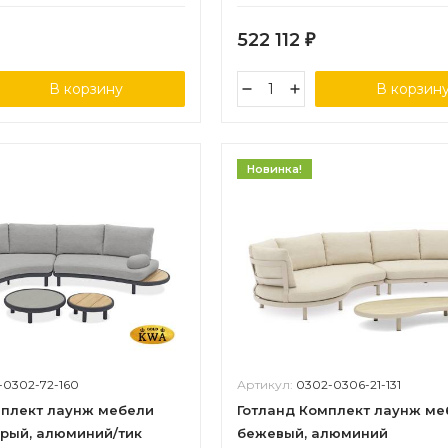
522 112
₽
В корзину
В корзин
Новинка!
-0302-72-160
Артикул:
0302-0306-21-131
мплект лаунж мебели
Готланд Комплект лаунж ме
ерый, алюминий/тик
бежевый, алюминий