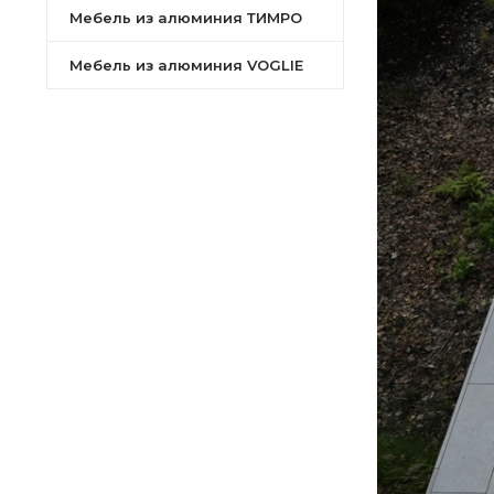
Мебель из алюминия ТИМРО
скандина
Мебель из алюминия VOGLIE
лёгкость
высокая 
службы;
коррозио
солёного 
всесезон
°C;
долговеч
простой 
эргономи
универса
Легко соч
экологич