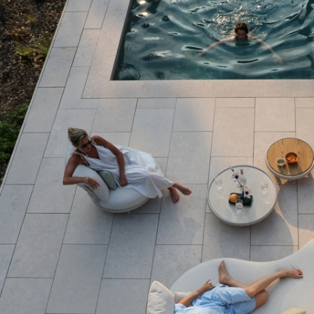
вский дизайн
— чистые линии, минимализм и отсутствие ли
 конструкции
— алюминий в 2–3 раза легче стали, что упро
прочность
— алюминиевые сплавы выдерживают значительные
нная стойкость
— специальное защитное покрытие предотв
воздуха и химических воздействий;
ность
— мебель подходит для круглогодичного использования
ность
— сохраняет первоначальный вид и эксплуатационные 
уход
— достаточно протирать поверхность влажной тканью с
чность
— продуманные размеры и формы обеспечивают макс
льная цветовая гамма
— доступны оттенки: светло‑серый, 
етаются с деревом, стеклом, камнем и текстилем;
ность
— алюминий — полностью перерабатываемый материал