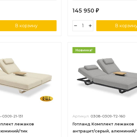
145 950
₽
В корзину
В корзин
Новинка!
-0309-21-131
Артикул:
0308-0309-72-160
мплект лежаков
Готланд Комплект лежаков
люминий/тик
антрацит/серый, алюминий/