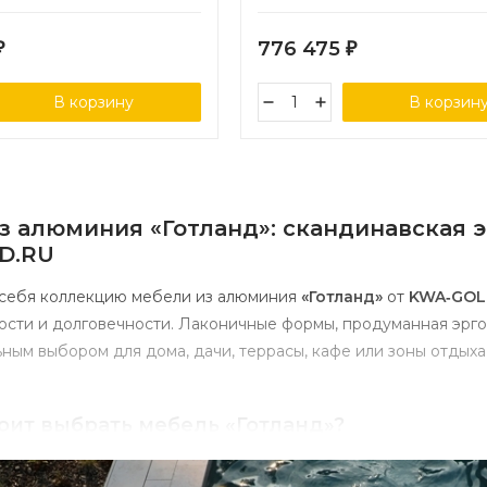
776 475
₽
₽
В корзину
В корзин
з алюминия «Готланд»: скандинавская э
D.RU
 себя коллекцию мебели из алюминия
«Готланд»
от
KWA‑GOL
сти и долговечности. Лаконичные формы, продуманная эрго
ным выбором для дома, дачи, террасы, кафе или зоны отдыха
оит выбрать мебель «Готланд»?
отланд»
создана для тех, кто ценит сдержанную красоту, пра