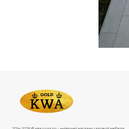
Что входи
В нашем катал
обеденны
диваны и
влагостой
журнальн
комплект
мебель д
интерьеро
шезлонг
барные с
тумбы и 
2014-2026 © ква-голд.ру - интернет магазин садовой мебели