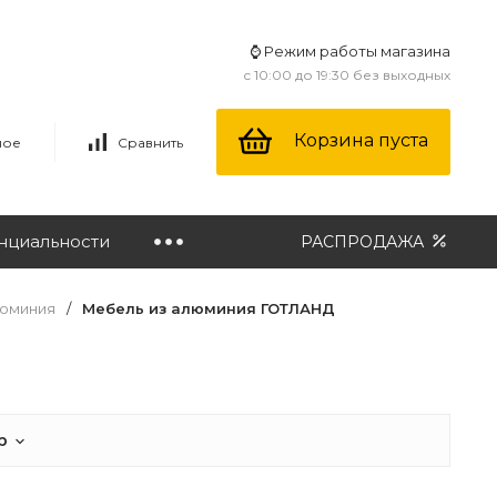
⌚ Режим работы магазина
с 10:00 до 19:30 без выходных
Корзина пуста
ное
Сравнить
нциальности
РАСПРОДАЖА
люминия
/
Мебель из алюминия ГОТЛАНД
р