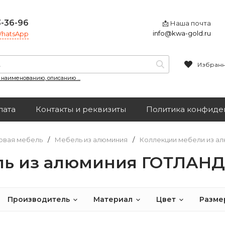
3-36-96
📩 Наша почта
info@kwa-gold.ru
 WhatsApp
Избран
, наименованию, описанию ...
лата
Контакты и реквизиты
Политика конфиде
овая мебель
/
Мебель из алюминия
/
Коллекции мебели из а
ль из алюминия ГОТЛАНД
Производитель
Материал
Цвет
Разме