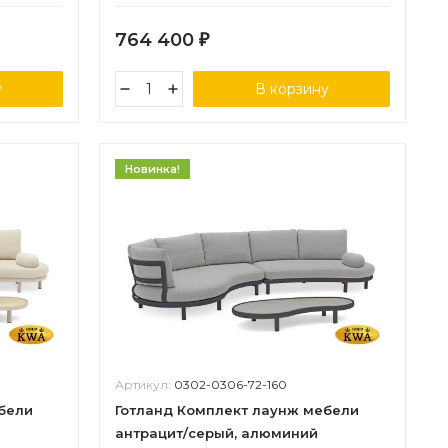
764 400
₽
у
В корзину
Новинка!
Артикул:
0302-0306-72-160
бели
Готланд Комплект лаунж мебели
антрацит/серый, алюминий