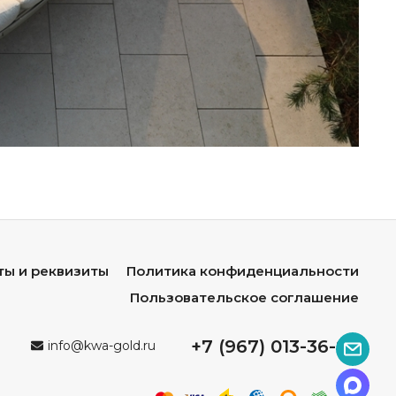
а:
ов гостей;
цией комплектации мягкими подушками из
й или террасы;
 открытых зон отдыха;
аведений с современным или скандинавским
ты и реквизиты
Политика конфиденциальности
Пользовательское соглашение
+7 (967) 013-36-96
info@kwa-gold.ru
ьера.