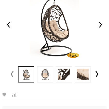
‹
›
‹
›