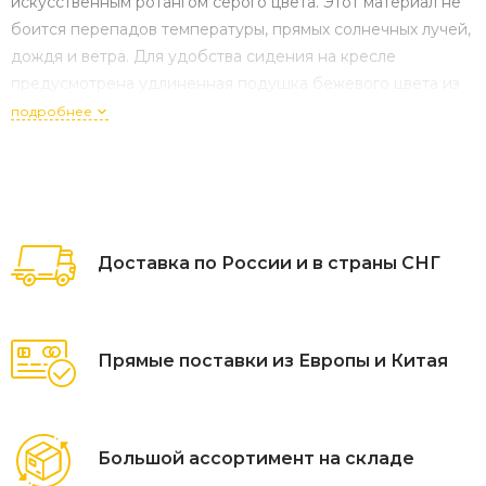
искусственным ротангом серого цвета. Этот материал не
боится перепадов температуры, прямых солнечных лучей,
дождя и ветра. Для удобства сидения на кресле
предусмотрена удлиненная подушка бежевого цвета из
полиэстера с влагоотталкивающей пропиткой. Чехол –
подробнее
съёмный, допускается стирать в стиральной машине с исп
Доставка по России и в страны СНГ
Прямые поставки из Европы и Китая
Большой ассортимент на складе