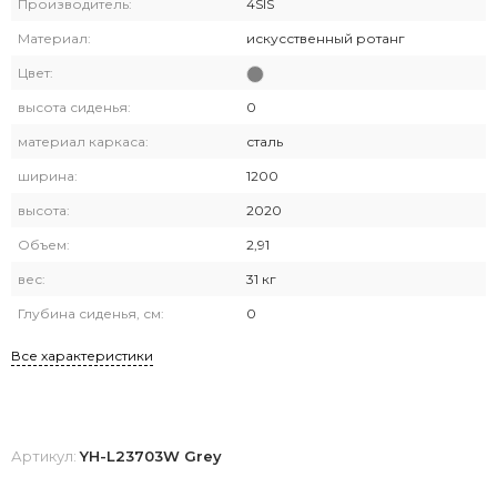
Производитель:
4SIS
Материал:
искусственный ротанг
Цвет:
высота сиденья:
0
материал каркаса:
сталь
ширина:
1200
высота:
2020
Объем:
2,91
вес:
31 кг
Глубина сиденья, см:
0
Все характеристики
Артикул:
YH-L23703W Grey