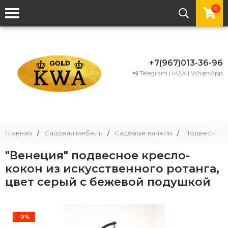
0
+7(967)013-36-96
📲 Telegram | MAX | WhatsApp
Главная
/
Садовая мебель
/
Садовые качели
/
Подвесные 
"Венеция" подвесное кресло-
кокон из искусственного ротанга,
цвет серый с бежевой подушкой
-9%