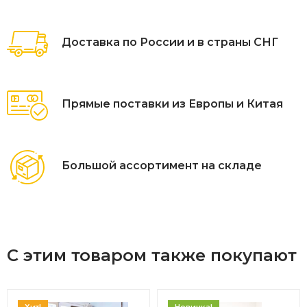
влагоотталкивающей пропиткой. Чехол – съёмный,
допускается стирать в стиральной машине с
Доставка по России и в страны СНГ
использованием порошка.
Полный размер изделия: 850х700х1960 мм.
Сидение: 850×700×1200 мм;
Прямые поставки из Европы и Китая
Ø рама: 1050 мм.
Большой ассортимент на складе
С этим товаром также покупают