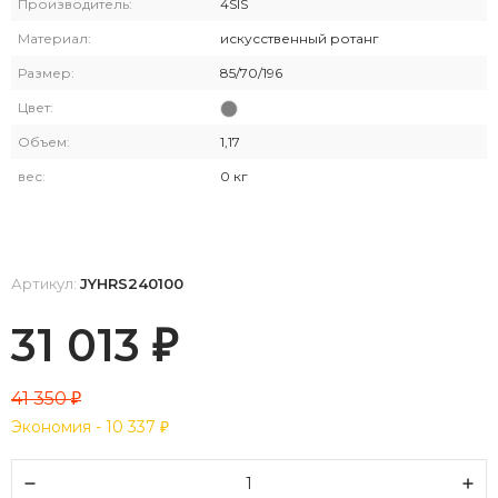
Производитель:
4SIS
Материал:
искусственный ротанг
Размер:
85/70/196
Цвет:
Объем:
1,17
вес:
0 кг
Артикул:
JYHRS240100
31 013
₽
41 350
₽
Экономия -
10 337
₽