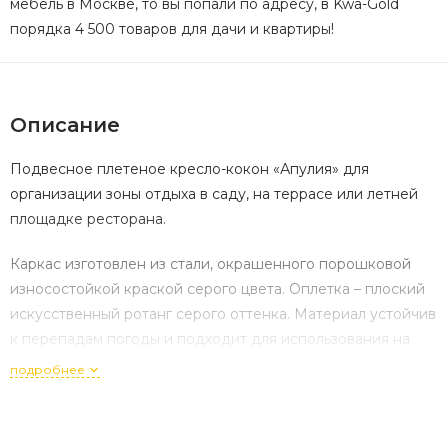
мебель в Москве, то вы попали по адресу, в Kwa-Gold
порядка 4 500 товаров для дачи и квартиры!
Описание
Подвесное плетеное кресло-кокон «Апулия» для
организации зоны отдыха в саду, на террасе или летней
площадке ресторана.
Каркас изготовлен из стали, окрашенного порошковой
износостойкой краской серого цвета. Оплетка – плоский
искусственный ротанг серого оттенка. Материал устойчив
к перепадам погоды и подходит для использования на
открытых пространствах.
подробнее
Для удобства сидения на кресле предусмотрена
удлиненная подушка серого цвета из полиэстера с