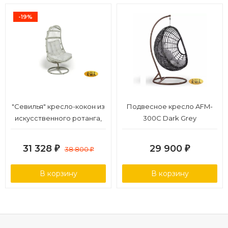
-19%
"Севилья" кресло-кокон из
Подвесное кресло AFM-
искусственного ротанга,
300C Dark Grey
цвет бежевый
31 328
29 900
₽
38 800
₽
₽
В корзину
В корзину