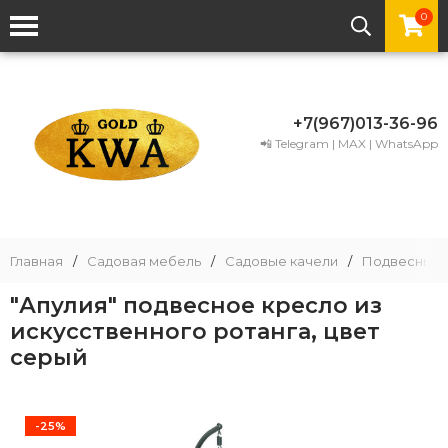
0
+7(967)013-36-96
📲 Telegram | MAX | WhatsApp
Главная
/
Садовая мебель
/
Садовые качели
/
Подвесные 
"Апулия" подвесное кресло из
искусственного ротанга, цвет
серый
-25%