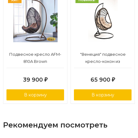
Хит!
Новинка!
Подвесное кресло AFM-
"Венеция" подвесное
810A Brown
кресло-кокон из
искусственного ротанга,
цвет бронзовый с
39 900
65 900
₽
₽
бежевой подушкой
В корзину
В корзину
Рекомендуем посмотреть