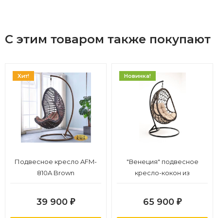
С этим товаром также покупают
Хит!
Новинка!
Подвесное кресло AFM-
"Венеция" подвесное
810A Brown
кресло-кокон из
искусственного ротанга,
цвет бронзовый с
39 900
65 900
₽
₽
бежевой подушкой