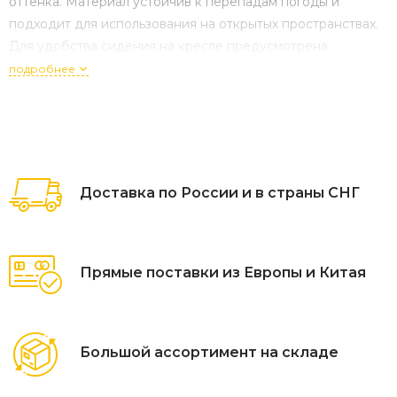
оттенка. Материал устойчив к перепадам погоды и
подходит для использования на открытых пространствах.
Для удобства сидения на кресле предусмотрена
удлиненная подушка светло-серого цвета из полиэстера
подробнее
плотностью 270гр/м2 с влагоотталкивающей п
Доставка по России и в страны СНГ
Прямые поставки из Европы и Китая
Большой ассортимент на складе