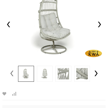
‹
›
‹
›