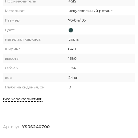
Производитель:
4SIS
Материал:
искусственный ротанг
Размер:
78/84/158
Цвет:
материал каркаса:
сталь
ширина:
840
высота:
1580
Объем:
1,04
вес:
24 кг
Глубина сиденья, см:
0
Все характеристики
Артикул:
YSRS240700