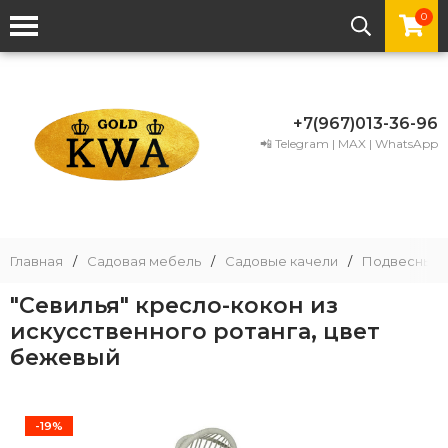
0
+7(967)013-36-96
📲 Telegram | MAX | WhatsApp
Главная
/
Садовая мебель
/
Садовые качели
/
Подвесные 
"Севилья" кресло-кокон из
искусственного ротанга, цвет
бежевый
-19%