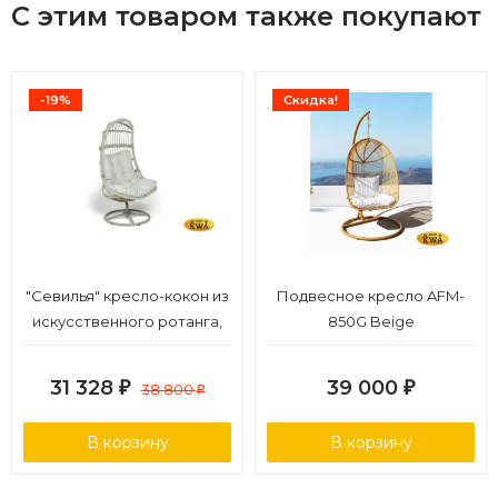
С этим товаром также покупают
-19%
Скидка!
"Севилья" кресло-кокон из
Подвесное кресло AFM-
искусственного ротанга,
850G Beige
цвет бежевый
31 328
39 000
₽
38 800
₽
₽
В корзину
В корзину