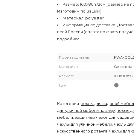
Размер:
160х80h72см (размер не п
Изготовим по Вашим)
Материал:
polyester
Информация по доставке:
Достав
всей России (оплата по факту получе
подробнее
Производитель:
KWA-GOL
Материал:
Оксфорд
Размер:
160х80h72
Цвет:
Категории:
чехлы для садовой мебе
для уличной мебели на зиму
,
чехлы д
мебели
,
защитный чехол для садово
чехлы для уличной мебели
,
чехлы дл
искусственного ротанга
,
чехлы для 