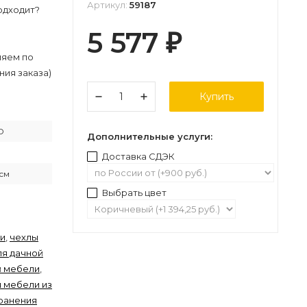
Артикул:
59187
одходит?
5 577
₽
ляем по
ния заказа)
Купить
D
Дополнительные услуги:
Доставка СДЭК
см
Выбрать цвет
ли
,
чехлы
ля дачной
й мебели
,
я мебели из
хранения