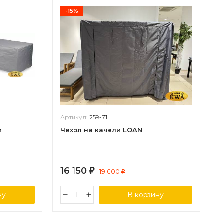
-15%
Артикул:
259-71
и
Чехол на качели LOAN
16 150
₽
19 000
₽
ну
В корзину