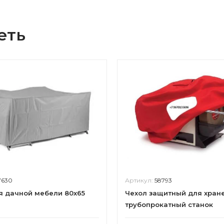
еть
7630
Артикул:
58793
я дачной мебели 80х65
Чехол защитный для хран
трубопрокатный станок