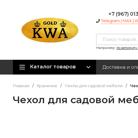
+7 (967) 01
Telegram | MAX |
Например:
по артикулу
Каталог товаров
Доставка и оп
Главная
/
Хранение
/
Чехлы для садовой мебели
/
Чех
Чехол для садовой меб