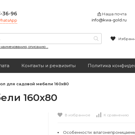
3-36-96
📩 Наша почта
info@kwa-gold.ru
 WhatsApp
Избран
, наименованию, описанию ...
лата
Контакты и реквизиты
Политика конфиде
ол для садовой мебели 160х80
ели 160х80
В избранное
К сравнению
Особенности:
влагонепроницаем