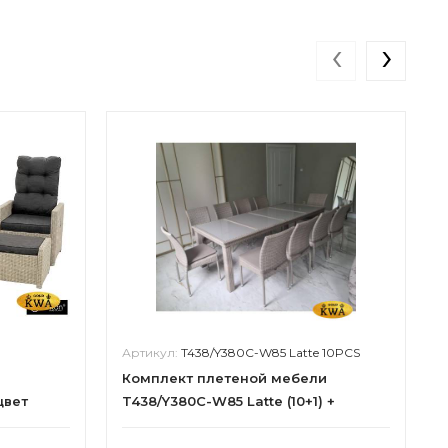
‹
›
Артикул:
T438/Y380C-W85 Latte 10PCS
Комплект плетеной мебели
цвет
T438/Y380C-W85 Latte (10+1) +
подушки