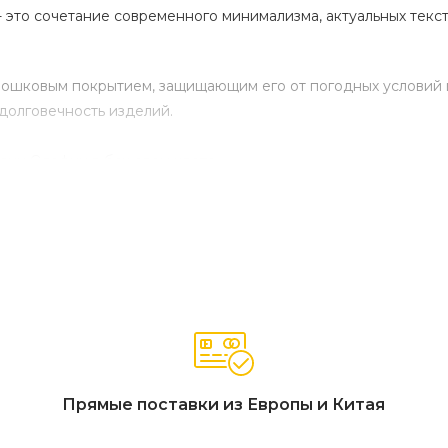
то сочетание современного минимализма, актуальных тексту
рошковым покрытием, защищающим его от погодных условий и
 долговечность изделий.
ани Олефин в бежевом цвете.
Прямые поставки из Европы и Китая