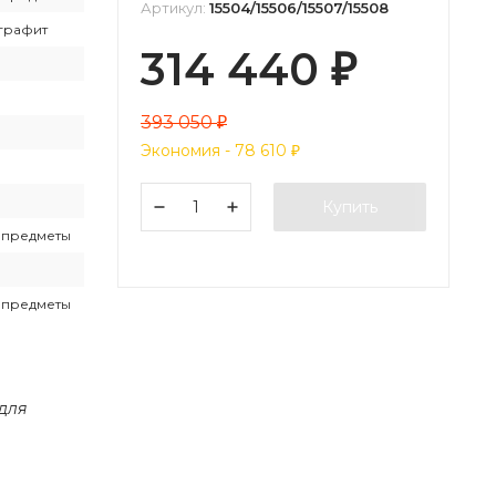
Артикул:
15504/15506/15507/15508
графит
314 440
₽
393 050
₽
Экономия -
78 610
₽
Купить
е предметы
е предметы
 для