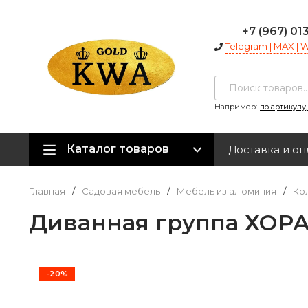
+7 (967) 01
Telegram | MAX |
Например:
по артикулу
Каталог товаров
Доставка и оп
Главная
/
Садовая мебель
/
Мебель из алюминия
/
Ко
Диванная группа ХОР
-20%