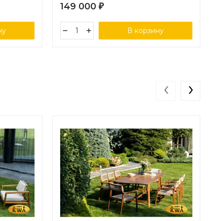
149 000
₽
ну
В корзину
‹
›