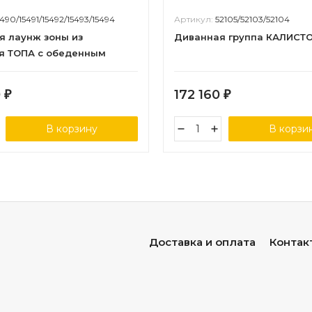
5490/15491/15492/15493/15494
Артикул:
52105/52103/52104
я лаунж зоны из
Диванная группа КАЛИСТ
я ТОПА с обеденным
0
172 160
₽
₽
В корзину
В корзи
Доставка и оплата
Контак