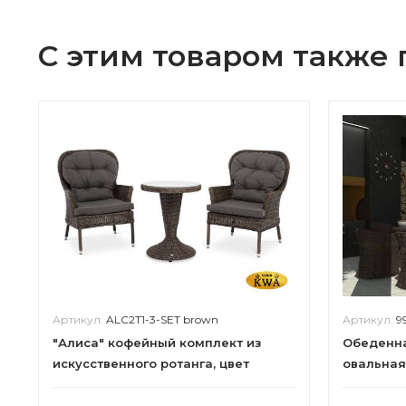
С этим товаром также
Артикул:
ALC2T1-3-SET brown
Артикул:
9
"Алиса" кофейный комплект из
Обеденна
искусственного ротанга, цвет
овальная
коричневый