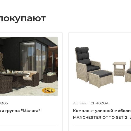
 покупают
9805
Артикул:
CHR02GA
я группа "Малага"
Комплект уличной мебели
MANCHESTER OTTO SET 2, 
серый