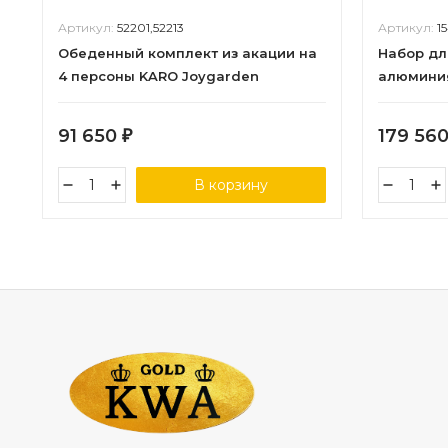
Артикул:
52201,52213
Артикул:
1
Обеденный комплект из акации на
Набор дл
4 персоны KARO Joygarden
алюмини
столом
91 650
179 56
₽
В корзину