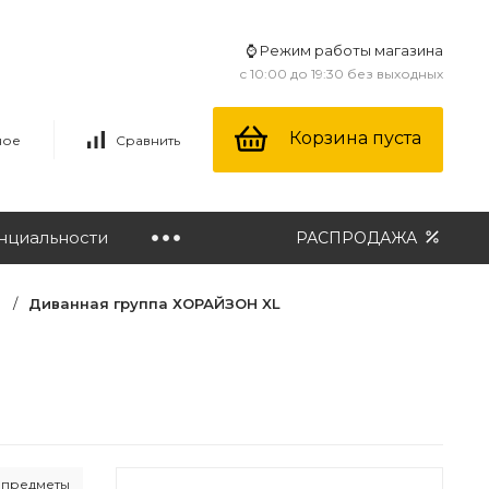
⌚ Режим работы магазина
с 10:00 до 19:30 без выходных
Корзина пуста
ное
Сравнить
нциальности
РАСПРОДАЖА
Н
/
Диванная группа ХОРАЙЗОН XL
е предметы