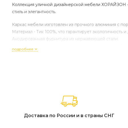
Коллекция уличной дизайнерской мебели ХОРАЙЗОН - э
стиль и элегантность.
Каркас мебели изготовлен из прочного алюминия с по
Материал - Тик 100%, что гарантирует экологичность и
Анодированная фурнитура из нержавеющей стали.
Мягкие элементы выполнены из водоотталкивающей тк
подробнее
Доставка по России и в страны СНГ