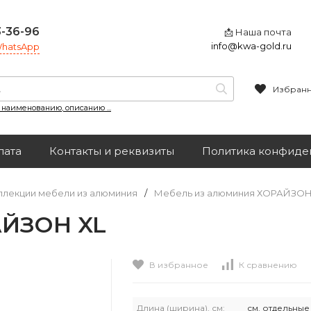
3-36-96
📩 Наша почта
info@kwa-gold.ru
 WhatsApp
Избран
, наименованию, описанию ...
лата
Контакты и реквизиты
Политика конфиде
ллекции мебели из алюминия
/
Мебель из алюминия ХОРАЙЗО
АЙЗОН XL
В избранное
К сравнению
Длина (ширина), см:
см. отдельны