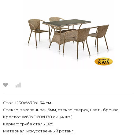
Стoл: L130хW70xH74 см.
Стекло: закаленное- 6мм, стекло сверху, цвет - бронза.
Кресло:: W60xD60xH78 см. (4 шт.)
Каркас: труба сталь D25.
Материал: искусственный ротанг.