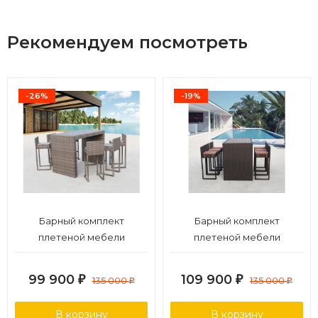
Рекомендуем посмотреть
-26%
-19%
Барный комплект
Барный комплект
плетеной мебели
плетеной мебели
T390GD/Y390G-W78_6Pcs
T390AD/Y390A-W63_6Pcs
Grey
Brown
99 900
109 900
₽
135 000
₽
135 000
₽
₽
В корзину
В корзину