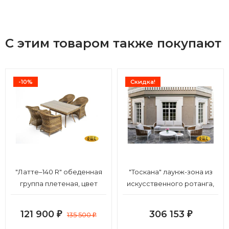
С этим товаром также покупают
-10%
Скидка!
"Латте–140 R" обеденная
"Тоскана" лаунж-зона из
группа плетеная, цвет
искусственного ротанга,
соломенный
цвет соломенный (К)
121 900
306 153
₽
135 500
₽
₽