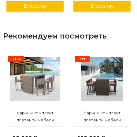
В корзину
В корзину
Рекомендуем посмотреть
-26%
-19%
Барный комплект
Барный комплект
плетеной мебели
плетеной мебели
T390GD/Y390G-W78_6Pcs
T390AD/Y390A-W63_6Pcs
Grey
Brown