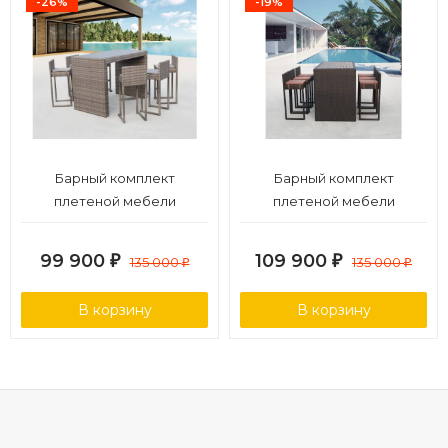
-26%
-19%
Барный комплект
Барный комплект
плетеной мебели
плетеной мебели
T390GD/Y390G-W78_6Pcs
T390AD/Y390A-W63_6Pcs
Grey
Brown
99 900
109 900
₽
135 000
₽
135 000
₽
₽
В корзину
В корзину