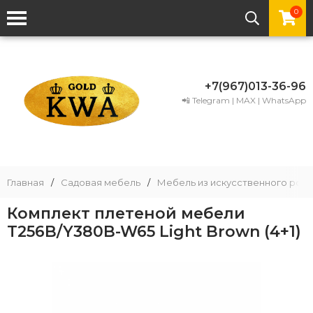
0
+7(967)013-36-96
📲 Telegram | MAX | WhatsApp
Главная
/
Садовая мебель
/
Мебель из искусственного рота
Комплект плетеной мебели
T256B/Y380B-W65 Light Brown (4+1)