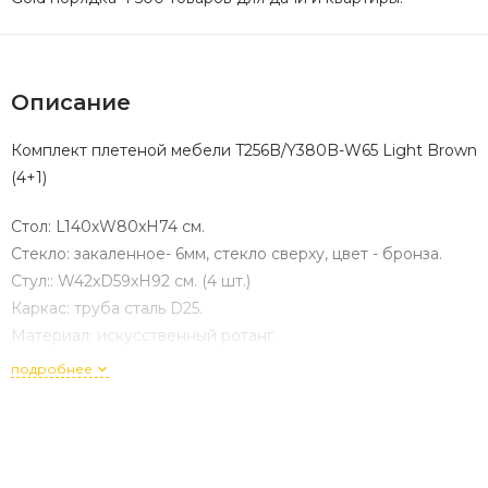
Описание
Комплект плетеной мебели T256B/Y380B-W65 Light Brown
(4+1)
Стoл: L140хW80xH74 см.
Стекло: закаленное- 6мм, стекло сверху, цвет - бронза.
Стул:: W42xD59xH92 см. (4 шт.)
Каркас: труба сталь D25.
Материал: искусственный ротанг.
подробнее
Цвет: Light Brown, подушки в комплекте
В НАЛИЧИИ ЕСТЬ ТАКИЕ КОМПЛЕКТЫ В ЦВЕТЕ ЛАТТЕ
см. доп. фото