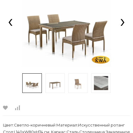
‹
›
Цвет:Светло-коричневый Материал:Искусственный ротанг
Стол:L140хW80xH74 см. Каркас:Сталь Столешница:Закаленное