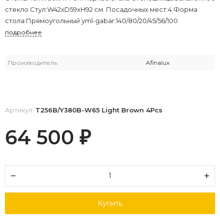
стекло Стул:W42xD59xH92 см. Посадочных мест:4 Форма
стола:Прямоугольный yml-gabar:140/80/20/45/56/100
подробнее
Производитель:
Afinalux
Артикул:
T256B/Y380B-W65 Light Brown 4Pcs
64 500
₽
Купить