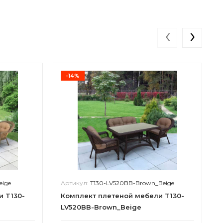
‹
›
-14%
eige
Артикул:
T130-LV520BB-Brown_Beige
и T130-
Комплект плетеной мебели T130-
LV520BB-Brown_Beige