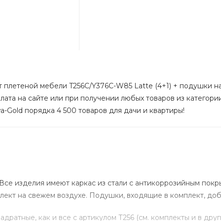
 плетеной мебели T256C/Y376C-W85 Latte (4+1) + подушки на 
лата на сайте или при получении любых товаров из категории 
a-Gold порядка 4 500 товаров для дачи и квартиры!
 Все изделия имеют каркас из стали с антикоррозийным пок
лект на свежем воздухе. Подушки, входящие в комплект, доб
адратные, как и все с артикулом Т256 (см. комплекты и в дру