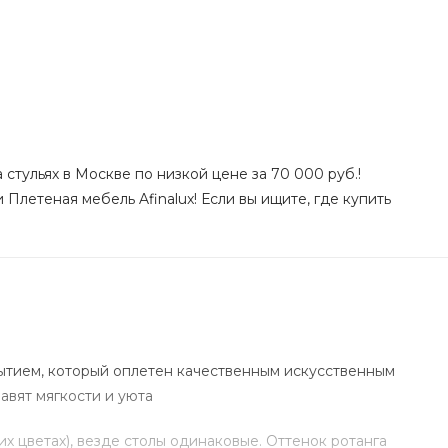
стульях в Москве по низкой цене за 70 000 руб.!
Плетеная мебель Afinalux! Если вы ищите, где купить
рытием, который оплетен качественным искусственным
авят мягкости и уюта
гих цветах), везде столы одинаковые. Оттенок ротанга