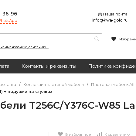
3-36-96
📩 Наша почта
info@kwa-gold.ru
 WhatsApp
Избран
, наименованию, описанию ...
лата
Контакты и реквизиты
Политика конфиде
ротанга
/
Коллекции плетеной мебели
/
Плетеная мебель Afin
) + подушки на стульях
ели T256C/Y376C-W85 Latt
В избранное
К сравнению