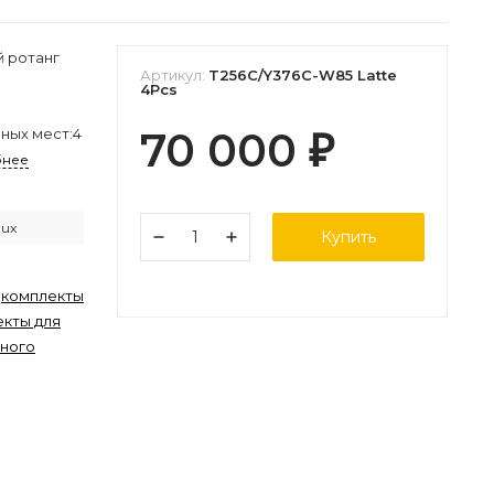
 ротанг
Артикул:
T256C/Y376C-W85 Latte
4Pcs
70 000
чных мест:4
₽
бнее
lux
Купить
,
комплекты
кты для
нного