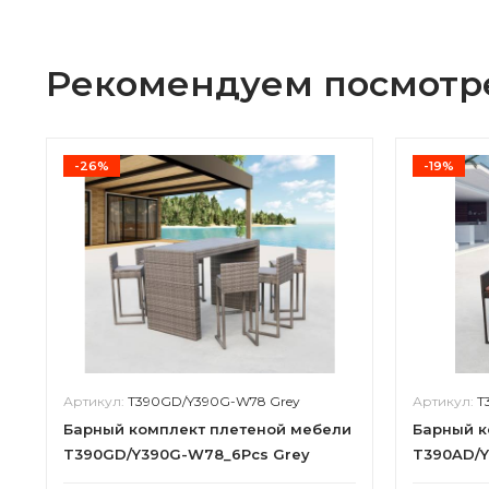
Рекомендуем посмотр
-26%
-19%
Артикул:
T390GD/Y390G-W78 Grey
Артикул:
T
Барный комплект плетеной мебели
Барный к
T390GD/Y390G-W78_6Pcs Grey
T390AD/Y