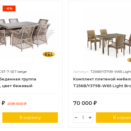
-6%
C6T-7-SET beige
Артикул:
T256B/Y379B-W65 Light 
обеденная группа
Комплект плетеной мебел
, цвет бежевый
T256B/Y379B-W65 Light Bro
0
70 000
₽
208 300
₽
₽
В корзину
В корзи