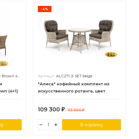
-4%
Brown 4Pcs
Артикул:
ALC2T1-3-SET beige
и
"Алиса" кофейный комплект из
wn (4+1)
искусственного ротанга, цвет
бежевый
109 300
₽
113 500
₽
ну
В корзину