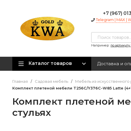
+7 (967) 01
Telegram | MAX |
Например:
по артикулу
Каталог товаров
Доставка и оп
Главная
/
Садовая мебель
/
Мебель из искусственного 
Комплект плетеной мебели T256C/Y376C-W85 Latte (4+1
Комплект плетеной меб
стульях