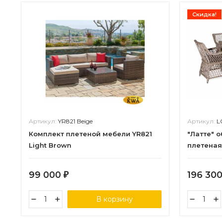
Скидка!
Артикул:
YR821 Beige
Артикул:
L
Комплект плетеной мебели YR821
"Латте" 
Light Brown
плетеная
99 000
196 30
₽
В корзину