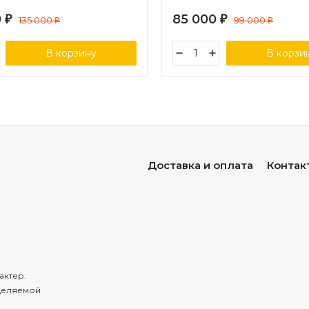
0
85 000
₽
135 000
₽
99 000
₽
₽
В корзину
В корзи
Доставка и оплата
Контак
актер.
деляемой