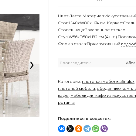
Цвет:Латте Материал:Искусственный
Стол:L140хW80xH74 см. Каркас:Сталь
Столешница:Закаленное стекло
Стул:W56xD58xH92 см.(4 шт.) Посадо
Форма стола:Прямоугольный
подро
›
Производитель:
Afina
Категории:
плетеная мебель afinalux
плетеной мебели
,
обеденные компле
кафе
,
мебель для кафе из искусстве
ротанга
Поделиться в соцсетях: