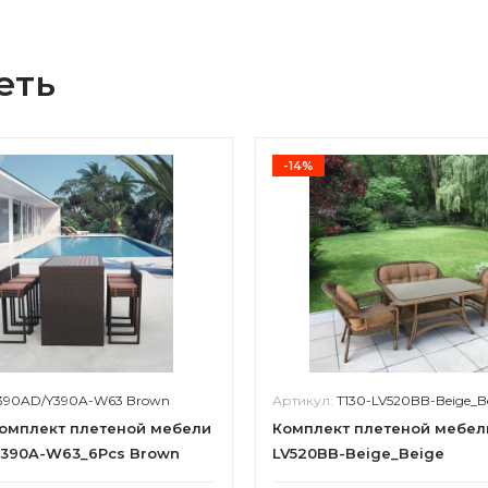
еть
-14%
390AD/Y390A-W63 Brown
Артикул:
T130-LV520BB-Beige_B
омплект плетеной мебели
Комплект плетеной мебел
390A-W63_6Pcs Brown
LV520BB-Beige_Beige