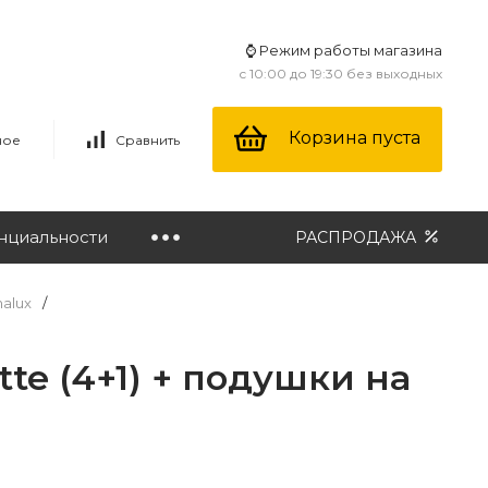
⌚ Режим работы магазина
с 10:00 до 19:30 без выходных
Корзина пуста
ное
Сравнить
нциальности
РАСПРОДАЖА
alux
/
e (4+1) + подушки на