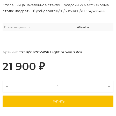
Столешница:Закаленное стекло Посадочных мест:2 Форма
стола:Квадратный yml-gabar:50/50/60/58/60/78
подробнее
Производитель:
Afinalux
Артикул:
T25B/Y137C-W56 Light brown 2Pcs
21 900
₽
Купить