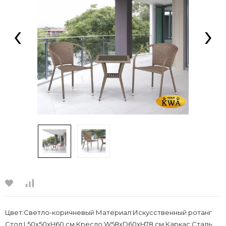
‹
›
Цвет:Светло-коричневый Материал:Искусственный ротанг
Стол:L50х50хH60 см Кресло:W58xD60xH78 см Каркас:Сталь