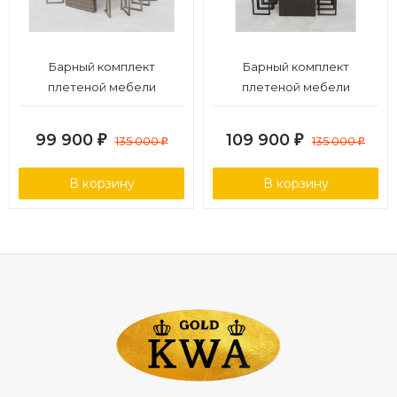
Барный комплект
Барный комплект
плетеной мебели
плетеной мебели
T390GD/Y390G-W78_6Pcs
T390AD/Y390A-W63_6Pcs
Grey
Brown
99 900
109 900
₽
135 000
₽
135 000
₽
₽
В корзину
В корзину