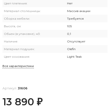
Цвет плетения:
Нет
Материал столешницы:
Массив акации
Сборка мебели:
Требуется
Высота, см:
105
Обьем (в упаковке), м3:
0,1
Наличие:
Отсутствует
Материал подушек:
Olefin
Цвет основания:
Light Teak
Все характеристики
Артикул:
31606
13 890
₽