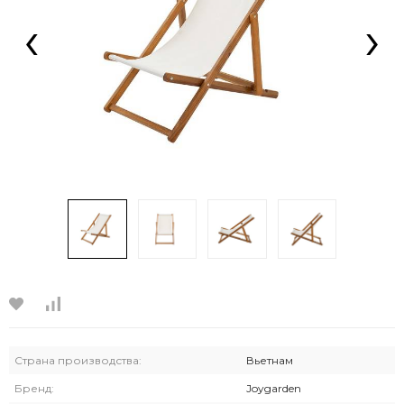
‹
›
Страна производства:
Вьетнам
Бренд:
Joygarden