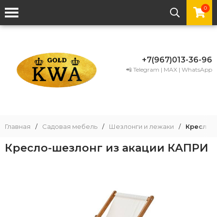
0
+7(967)013-36-96
📲 Telegram | MAX | WhatsApp
Главная
/
Садовая мебель
/
Шезлонги и лежаки
/
Кресло-
Кресло-шезлонг из акации КАПРИ