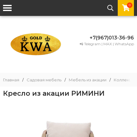
0
+7(967)013-36-96
📲 Telegram | MAX | WhatsApp
Главная
/
Садовая мебель
/
Мебель из акации
/
Коллекции
Кресло из акации РИМИНИ