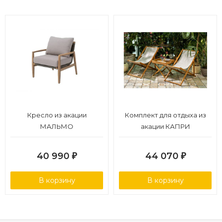
комфортная высота посадки (45 см), мягкая подушка в
комплекте
Страна производства: Вьетнам.
Гарантийный срок: 18 месяцев.
Кресло из акации
Комплект для отдыха из
МАЛЬМО
акации КАПРИ
40 990
44 070
₽
₽
В корзину
В корзину