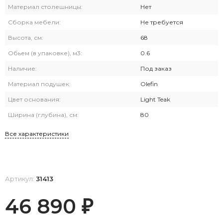
Материал столешницы:
Нет
Сборка мебели:
Не требуется
Высота, см:
68
Обьем (в упаковке), м3:
0.6
Наличие:
Под заказ
Материал подушек:
Olefin
Цвет основания:
Light Teak
Ширина (глубина), см:
80
Все характеристики
Артикул:
31413
46 890
₽