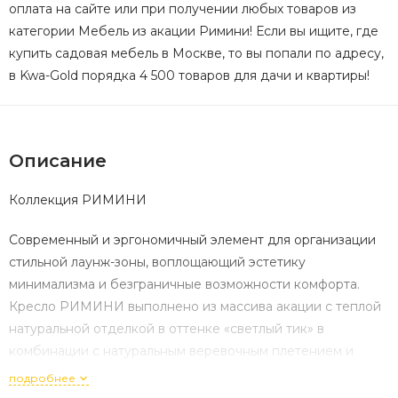
оплата на сайте или при получении любых товаров из
категории Мебель из акации Римини! Если вы ищите, где
купить садовая мебель в Москве, то вы попали по адресу,
в Kwa-Gold порядка 4 500 товаров для дачи и квартиры!
Описание
Коллекция РИМИНИ
Современный и эргономичный элемент для организации
стильной лаунж-зоны, воплощающий эстетику
минимализма и безграничные возможности комфорта.
Кресло РИМИНИ выполнено из массива акации с теплой
натуральной отделкой в оттенке «светлый тик» в
комбинации с натуральным веревочным плетением и
дополнено мягкой подушкой из ткани Олефин, создавая
подробнее
идеальное место для неспешного отдыха, чтения или