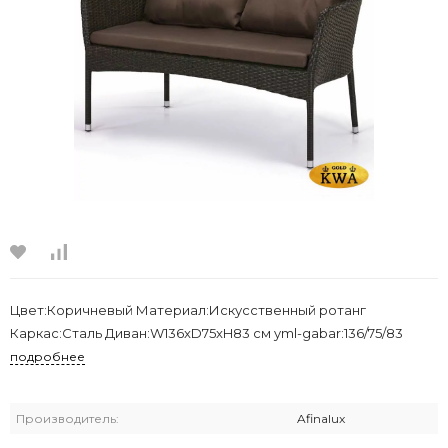
Цвет:Коричневый Материал:Искусственный ротанг
Каркас:Сталь Диван:W136xD75xH83 см yml-gabar:136/75/83
подробнее
Производитель:
Afinalux