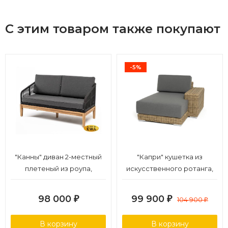
С этим товаром также покупают
-5%
"Канны" диван 2-местный
"Капри" кушетка из
плетеный из роупа,
искусственного ротанга,
основание дуб, роуп
цвет соломенный
темно-серый круглый,
98 000
99 900
₽
₽
104 900
₽
ткань темно-серая 019
В корзину
В корзину