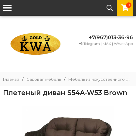
0
+7(967)013-36-96
📲 Telegram | MAX | WhatsApp
Главная
/
Садовая мебель
/
Мебель из искусственного рота
Плетеный диван S54A-W53 Brown