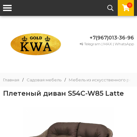
0
+7(967)013-36-96
📲 Telegram | MAX | WhatsApp
Главная
/
Садовая мебель
/
Мебель из искусственного рота
Плетеный диван S54C-W85 Latte