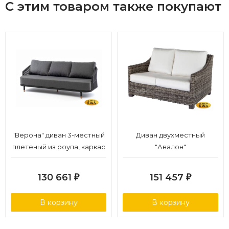
С этим товаром также покупают
"Верона" диван 3-местный
Диван двухместный
плетеный из роупа, каркас
"Авалон"
алюминий темно-серый
(RAL7024) муар, роуп
130 661
151 457
₽
₽
темно-серый круглый,
ткань темно-серая 027
В корзину
В корзину