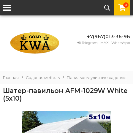
0
+7(967)013-36-96
📲 Telegram | MAX | WhatsApp
Главная
/
Садовая мебель
/
Павильоны уличные садовые
/
Шатер-павильон AFM-1029W White
(5х10)