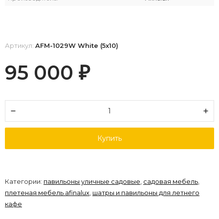
Артикул:
AFM-1029W White (5х10)
95 000
₽
Купить
Категории:
павильоны уличные садовые
,
садовая мебель
,
плетеная мебель afinalux
,
шатры и павильоны для летнего
кафе