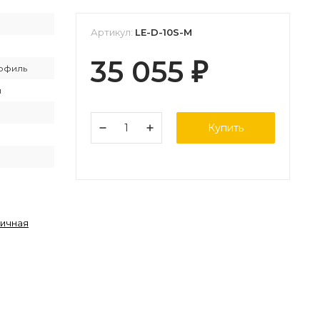
Артикул:
LE-D-10S-M
35 055
₽
офиль
й
Купить
личная