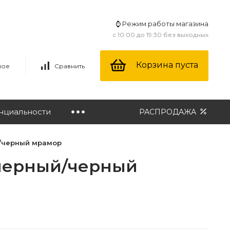
⌚ Режим работы магазина
с 10:00 до 19:30 без выходных
Корзина пуста
ное
Сравнить
нциальности
РАСПРОДАЖА
й/черный мрамор
 черный/черный