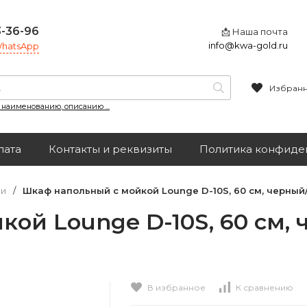
3-36-96
📩 Наша почта
info@kwa-gold.ru
 WhatsApp
Избран
, наименованию, описанию ...
лата
Контакты и реквизиты
Политика конфиде
чи
/
Шкаф напольный с мойкой Lounge D-10S, 60 см, черны
кой Lounge D-10S, 60 см,
В избранное
К сравнению