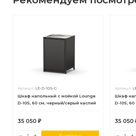
Артикул:
LE-D-10S-G
Артикул:
L
Шкаф напольный с мойкой Lounge
Шкаф нап
D-10S, 60 см, черный/серый каспий
D-10S, 6
мрамор
35 050
35 050
₽