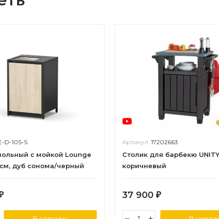
E-D-10S-S
Артикул:
17202663
ольный с мойкой Lounge
Столик для барбекю UNITY 
0 см, дуб сонома/черный
коричневый
37 900
₽
₽