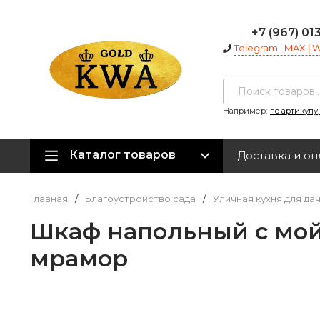
+7 (967) 01
Telegram | MAX |
Например:
по артикулу
Каталог товаров
Доставка и оп
Главная
/
Благоустройство сада
/
Уличная кухня для да
Шкаф напольный с мой
мрамор