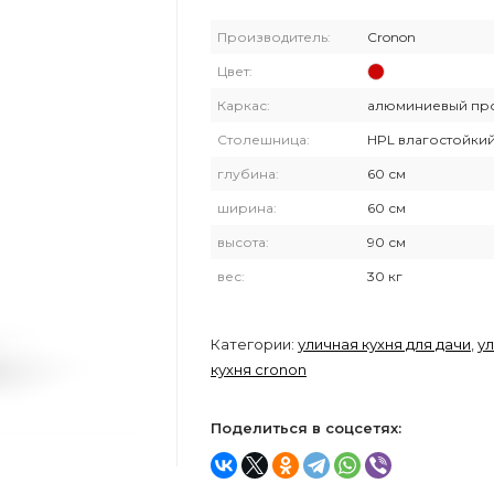
Производитель:
Cronon
Цвет:
Каркас:
алюминиевый пр
Столешница:
HPL влагостойки
глубина:
60 см
ширина:
60 см
высота:
90 см
вес:
30 кг
Категории:
уличная кухня для дачи
,
у
кухня cronon
Поделиться в соцсетях: