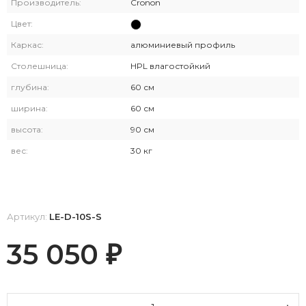
Производитель:
Cronon
Цвет:
Каркас:
алюминиевый профиль
Столешница:
HPL влагостойкий
глубина:
60 см
ширина:
60 см
высота:
90 см
вес:
30 кг
Артикул:
LE-D-10S-S
35 050
₽