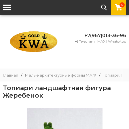
0
+7(967)013-36-96
📲 Telegram | MAX | WhatsApp
Главная
/
Малые архитектурные формы МАФ
/
Топиари, Ла
Топиари ландшафтная фигура
Жеребенок