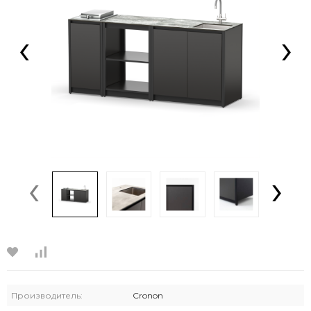
‹
›
‹
›
Производитель:
Cronon