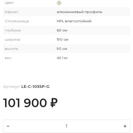
Цвет:
Каркас:
алюминиевый профиль
Столешница:
HPL влагостойкий
глубина:
60 см
ширина:
190 см
высота:
90 см
вес:
49.1 кг
Артикул:
LE-C-103SP-G
101 900
₽