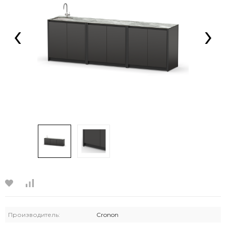
‹
›
Производитель:
Cronon