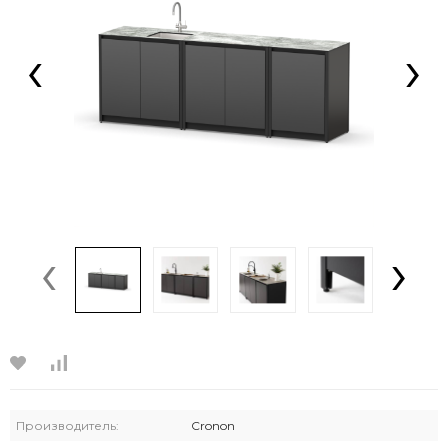
‹
›
‹
›
Производитель:
Cronon