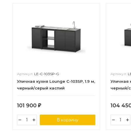
Артикул:
LE-C-103SP-G
Артикул:
L
Уличная кухня Lounge C-103SP, 1.9 м,
Уличная к
черный/серый каспий
черный/с
101 900
104 45
₽
В корзину