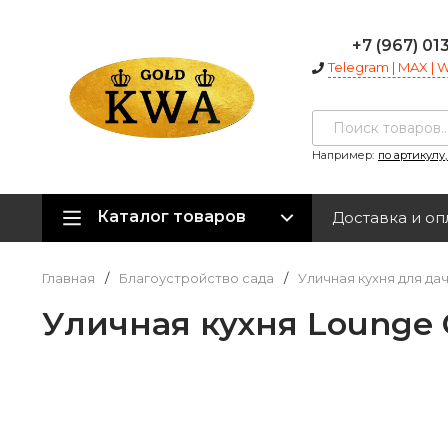
+7 (967) 01
Telegram | MAX |
Например:
по артикулу
Каталог товаров
Доставка и оп
Главная
/
Благоустройство сада
/
Уличная кухня для да
Уличная кухня Lounge 