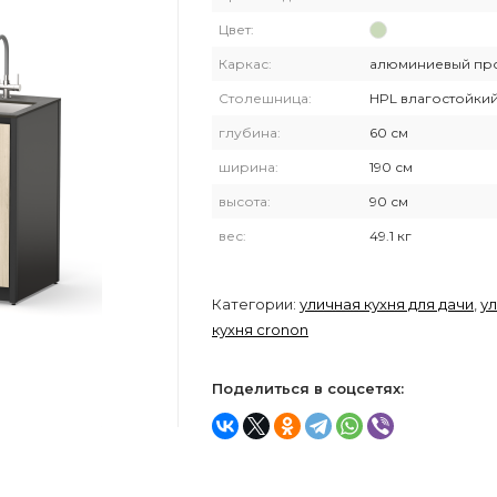
Цвет:
Каркас:
алюминиевый пр
Столешница:
HPL влагостойки
глубина:
60 см
ширина:
190 см
высота:
90 см
вес:
49.1 кг
Категории:
уличная кухня для дачи
,
у
кухня cronon
Поделиться в соцсетях: