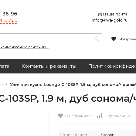
3-36-96
📩 Наша почта
info@kwa-gold.ru
 WhatsApp
Избран
, наименованию, описанию ...
лата
Контакты и реквизиты
Политика конфиде
чи
/
Уличная кухня Lounge C-103SP, 1.9 м, дуб сонома/черн
C-103SP, 1.9 м, дуб соном
В избранное
К сравнению
Производитель:
Cronon