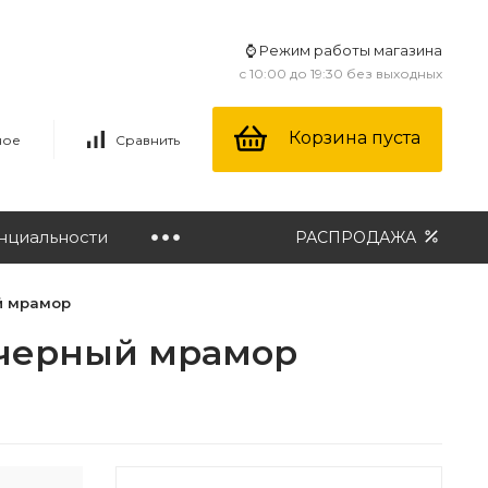
⌚ Режим работы магазина
с 10:00 до 19:30 без выходных
Корзина пуста
ное
Сравнить
нциальности
РАСПРОДАЖА
ый мрамор
а/черный мрамор