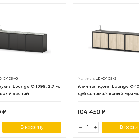
E-C-109-G
Артикул:
LE-C-109-S
ухня Lounge C-109S, 2.7 м,
Уличная кухня Lounge C-109
ерый каспий
дуб сонома/черный мрам
0
104 450
₽
₽
В корзину
В корзи