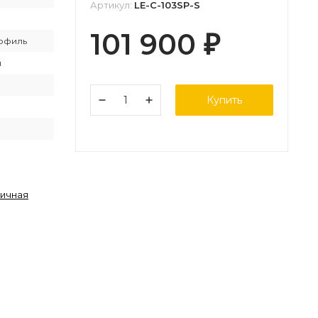
Артикул:
LE-C-103SP-S
101 900
₽
офиль
й
Купить
личная