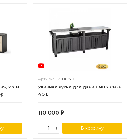
Артикул:
17206370
S, 2.7 м,
Уличная кухня для дачи UNITY CHEF
ор
415 L
110 000
₽
ну
В корзину