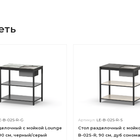
еть
E-B-02S-R-G
Артикул:
LE-B-02S-R-S
делочный с мойкой Lounge
Cтол разделочный с мойк
 90 см, черный/серый
B-02S-R, 90 см, дуб соном