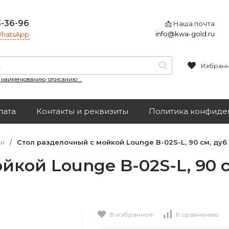
3-36-96
📩 Наша почта
info@kwa-gold.ru
 WhatsApp
Избран
, наименованию, описанию ...
лата
Контакты и реквизиты
Политика конфиде
чи
/
Cтол разделочный с мойкой Lounge B-02S-L, 90 см, ду
йкой Lounge B-02S-L, 90 
В избранное
К сравнению