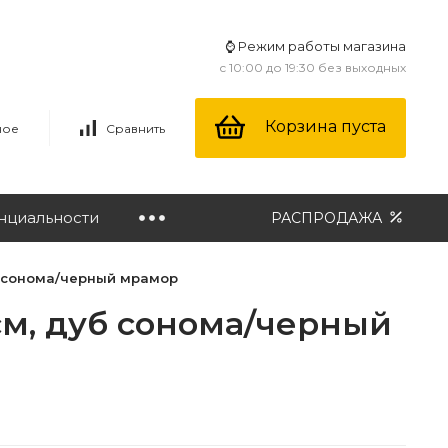
⌚ Режим работы магазина
с 10:00 до 19:30 без выходных
Корзина пуста
ное
Сравнить
нциальности
РАСПРОДАЖА
б сонома/черный мрамор
см, дуб сонома/черный