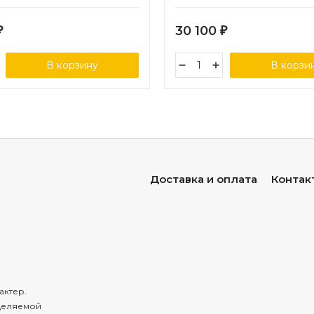
мрамор
30 100
₽
₽
В корзину
В корзи
Доставка и оплата
Контак
актер.
деляемой