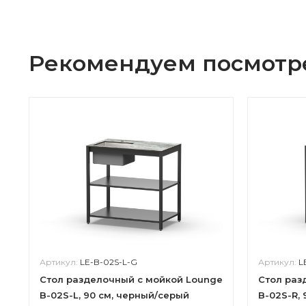
Рекомендуем посмотр
Артикул:
LE-B-02S-L-G
Артикул:
L
Стол разделочный с мойкой Lounge
Cтол раз
B-02S-L, 90 см, черный/серый
B-02S-R,