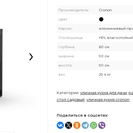
Производитель:
Cronon
Цвет:
Каркас:
алюминиевый пр
Столешница:
HPL влагостойки
›
глубина:
60 см
ширина:
90 см
высота:
90 см
вес:
29.4 кг
Категории:
уличная кухня для дачи
,
р
стол садовый
,
уличная кухня cronon
Поделиться в соцсетях: