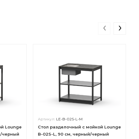
‹
›
Артикул:
LE-B-02S-L-M
ой Lounge
Стол разделочный с мойкой Lounge
а/черный
B-02S-L, 90 см, черный/черный