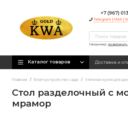
+7 (967) 01
Telegram | MAX |
Например:
по артикулу
Каталог товаров
Доставка и оп
Главная
/
Благоустройство сада
/
Уличная кухня для да
Cтол разделочный с мо
мрамор