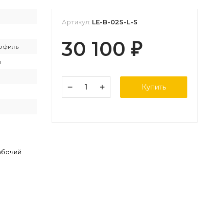
Артикул:
LE-B-02S-L-S
30 100
₽
офиль
й
Купить
абочий