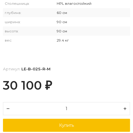
Столешница:
HPL влагостойкий
глубина:
60 см
ширина:
90 см
высота:
90 см
вес:
29.4 кг
Артикул:
LE-B-02S-R-M
30 100
₽
Купить