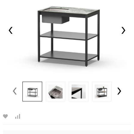
‹
›
‹
›