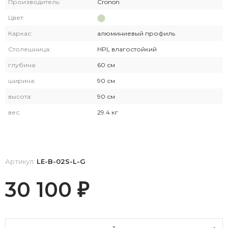
Производитель:
Cronon
Цвет:
Каркас:
алюминиевый профиль
Столешница:
HPL влагостойкий
глубина:
60 см
ширина:
90 см
высота:
90 см
вес:
29.4 кг
Артикул:
LE-B-02S-L-G
30 100
₽