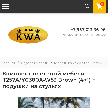
0
+7(967)013-36-96
📲 Telegram | MAX | WhatsApp
Главная
/
Садовая мебель
/
Мебель из искусственного рота
Комплект плетеной мебели
T257A/YC380A-W53 Brown (4+1) +
подушки на стульях