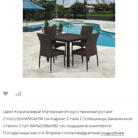
Цвет:Коричневый Материал:Искусственный ротанг
Стол:L90хW90xH74 см Каркас:Сталь Столешница:Закаленное
стекло Стул:W45xD56xH92 см, подушки в комплекте
Посадочных мест:4 Форма стола:Квадратный
подробнее