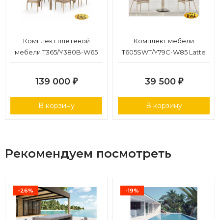
Комплект плетеной
Комплект мебели
мебели T365/Y380B-W65
T605SWT/Y79C-W85 Latte
Light Brown (8+1)
(2+1)
139 000
39 500
₽
₽
В корзину
В корзину
Рекомендуем посмотреть
-26%
-19%