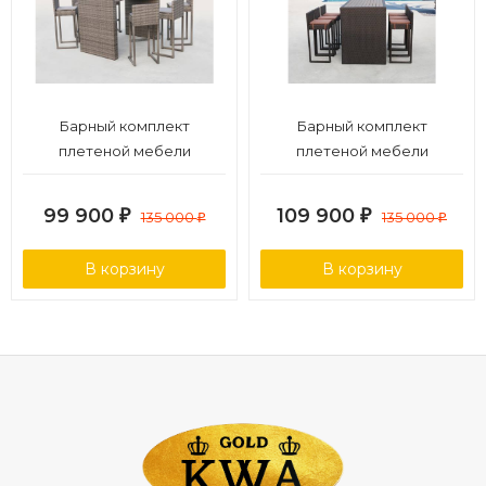
Барный комплект
Барный комплект
плетеной мебели
плетеной мебели
T390GD/Y390G-W78_6Pcs
T390AD/Y390A-W63_6Pcs
Grey
Brown
99 900
109 900
₽
135 000
₽
135 000
₽
₽
В корзину
В корзину