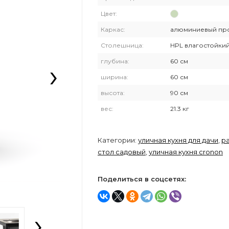
Цвет:
Каркас:
алюминиевый пр
Столешница:
HPL влагостойки
›
глубина:
60 см
ширина:
60 см
высота:
90 см
вес:
21.3 кг
Категории:
уличная кухня для дачи
,
р
стол садовый
,
уличная кухня cronon
Поделиться в соцсетях:
›