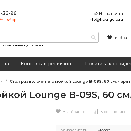
3-36-96
📩 Наша почта
info@kwa-gold.ru
 WhatsApp
Избран
, наименованию, описанию ...
лата
Контакты и реквизиты
Политика конфиде
чи
/
Cтол разделочный с мойкой Lounge B-09S, 60 см, черн
йкой Lounge B-09S, 60 с
В избранное
К сравнению
Производитель:
Cronon