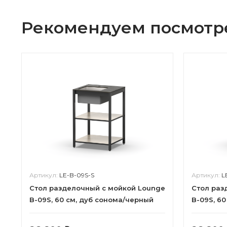
Рекомендуем посмотр
Артикул:
LE-B-09S-S
Артикул:
L
Cтол разделочный с мойкой Lounge
Cтол раз
B-09S, 60 см, дуб сонома/черный
B-09S, 6
мрамор
мрамор