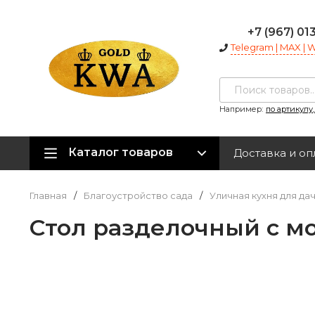
+7 (967) 01
Telegram | MAX |
Например:
по артикулу
Каталог товаров
Доставка и оп
Главная
/
Благоустройство сада
/
Уличная кухня для да
Cтол разделочный с мо