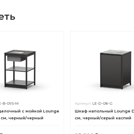
еть
E-B-09S-M
Артикул:
LE-D-08-G
делочный с мойкой Lounge
Шкаф напольный Lounge D
0 см, черный/черный
см, черный/серый каспий