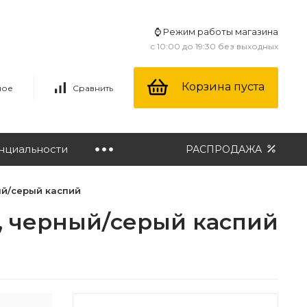
⌚ Режим работы магазина
с 10:00 до 19:30 без выходных
Корзина пуста
ное
Сравнить
нциальности
РАСПРОДАЖА
ый/серый каспий
м, черный/серый каспий