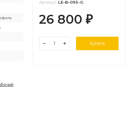
Артикул:
LE-B-09S-G
26 800
₽
офиль
й
Купить
абочий