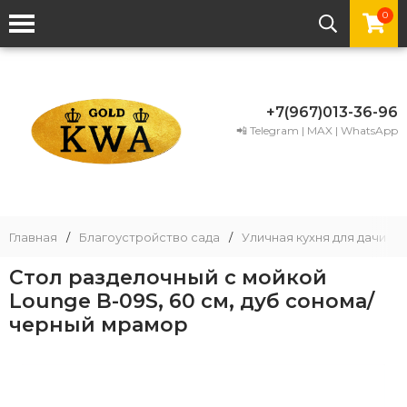
0
+7(967)013-36-96
📲 Telegram | MAX | WhatsApp
Главная
/
Благоустройство сада
/
Уличная кухня для дачи
/
Cтол разделочный с мойкой
Lounge B-09S, 60 см, дуб сонома/
черный мрамор