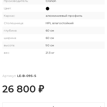
Производитель:
Cronon
Цвет:
Каркас:
алюминиевый профиль
Столешница:
HPL влагостойкий
глубина:
60 см
ширина:
60 см
высота:
90 см
вес:
21.3 кг
Артикул:
LE-B-09S-S
26 800
₽