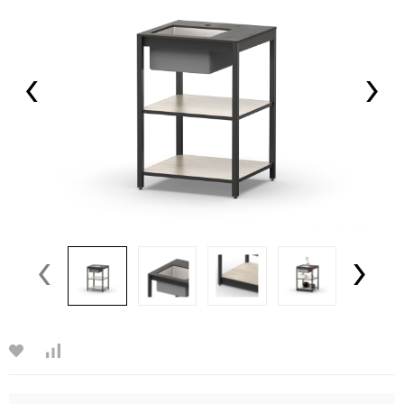
‹
›
‹
›