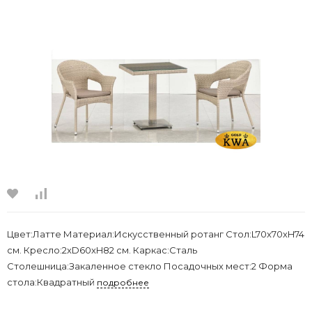
Цвет:Латте Материал:Искусственный ротанг Стол:L70x70xH74
см. Кресло:2xD60xH82 см. Каркас:Сталь
Столешница:Закаленное стекло Посадочных мест:2 Форма
стола:Квадратный
подробнее