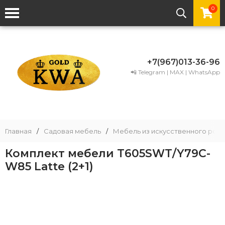
0
+7(967)013-36-96
📲 Telegram | MAX | WhatsApp
Главная
/
Садовая мебель
/
Мебель из искусственного рота
Комплект мебели T605SWT/Y79C-
W85 Latte (2+1)