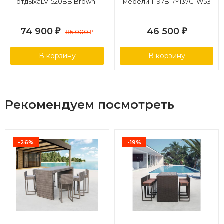
отдыхаLV-520BB Brown-
мебели T197BT/Y137C-W53
Beige
Brown (4+1)
74 900
46 500
₽
85 000
₽
₽
В корзину
В корзину
Рекомендуем посмотреть
-26%
-19%