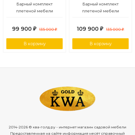
Барный комплект
Барный комплект
плетеной мебели
плетеной мебели
T390GD/Y390G-W78_6Pcs
T390AD/Y390A-W63_6Pcs
Grey
Brown
99 900
109 900
₽
135 000
₽
135 000
₽
₽
В корзину
В корзину
2014-2026 © ква-голд.ру - интернет магазин садовой мебели
Предоставленная на сайте информация несёт справочный