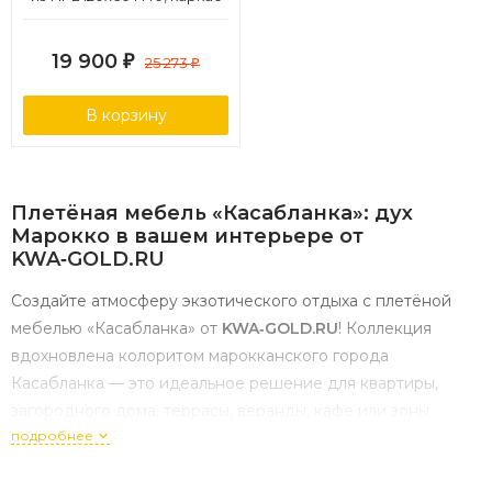
белый муар, цвет "дуб"
19 900
₽
25 273
₽
В корзину
Плетёная
мебель
«Касабланка»:
дух
Марокко
в
вашем
интерьере
от
KWA‑GOLD.RU
Создайте
атмосферу
экзотического
отдыха
с
плетёной
мебелью
«Касабланка»
от
KWA‑GOLD.RU
!
Коллекция
вдохновлена
колоритом
марокканского
города
Касабланка
— это
идеальное
решение
для
квартиры,
загородного
дома,
террасы,
веранды,
кафе
или
зоны
подробнее
отдыха
у
бассейна.
По
вопросам
подбора
и
заказа
звоните:
+7
967
013
3696
.