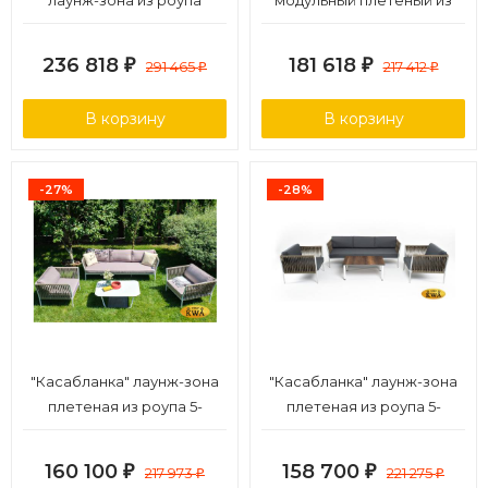
лаунж-зона из роупа
модульный плетеный из
(веревки), каркас из
роупа, каркас алюминий,
алюминия
роуп серо-коричневый
236 818
181 618
₽
291 465
₽
217 412
₽
₽
23мм, ткань бежевая 15052
В корзину
В корзину
-27%
-28%
"Касабланка" лаунж-зона
"Касабланка" лаунж-зона
плетеная из роупа 5-
плетеная из роупа 5-
местная, цвет бежевый
местная, цвет серый
160 100
158 700
₽
217 973
₽
221 275
₽
₽