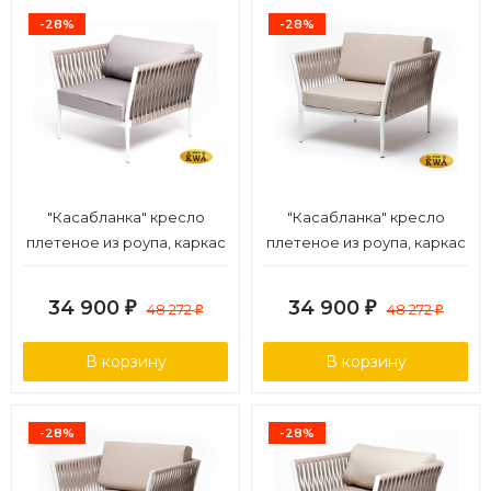
-28%
-28%
"Касабланка" кресло
"Касабланка" кресло
плетеное из роупа, каркас
плетеное из роупа, каркас
алюминий светло-серый
алюминий белый муар,
(RAL7035) муар, роуп серо-
роуп бежевый 20мм, ткань
34 900
34 900
₽
48 272
₽
48 272
₽
₽
коричневый 23мм, ткань
бежевая 052
серая 017
В корзину
В корзину
-28%
-28%