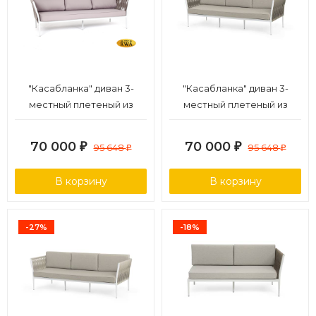
"Касабланка" диван 3-
"Касабланка" диван 3-
местный плетеный из
местный плетеный из
роупа, каркас алюминий
роупа, каркас алюминий
белый муар, роуп бежевый
светло-серый (RAL7035)
70 000
70 000
₽
95 648
₽
95 648
₽
₽
20мм, ткань бежевая 052
муар, роуп серо-
коричневый 23мм, ткань
В корзину
В корзину
бежевая 15052
-27%
-18%