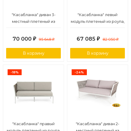
"Касабланка" диван 3-
"Касабланка" левый
местный плетеный из
модуль плетеный из роупа,
роупа, каркас алюминий
каркас алюминий светло-
белый муар, роуп бежевый
серый (RAL7035) муар, роуп
70 000
67 085
₽
95 648
₽
82 050
₽
₽
20мм, ткань бежевая 15052
серо-коричневый 23мм,
ткань бежевая 15052
В корзину
В корзину
-18%
-24%
"Касабланка" правый
"Касабланка" диван 2-
модуль плетеный из роупа,
местный плетеный из