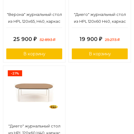
"Верона" журнальный стол
"Диего" журнальный стол
из HPL 120х65, H40, каркас
из HPL 120х60 H40, каркас
белый муар, цвет
темно-серый (RAL7024),
столешницы "молочный"
цвет "серый гранит"
25 900
19 900
₽
32 893
₽
25 273
₽
₽
В корзину
В корзину
-21%
"Диего" журнальный стол
из HPL 120х60 H40, каркас