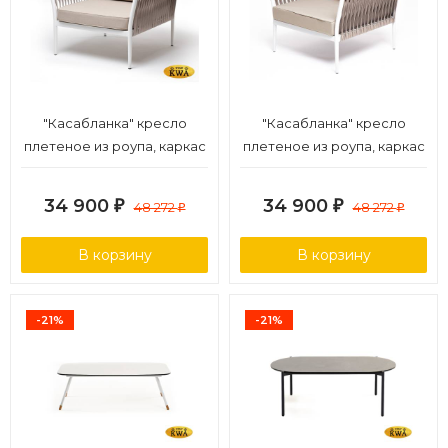
"Касабланка" кресло
"Касабланка" кресло
плетеное из роупа, каркас
плетеное из роупа, каркас
алюминий белый муар,
алюминий светло-серый
роуп бежевый 20мм, ткань
(RAL7035) муар, роуп серо-
34 900
34 900
₽
48 272
₽
48 272
₽
₽
бежевая 15052
коричневый 23мм, ткань
бежевая 15052
В корзину
В корзину
-21%
-21%