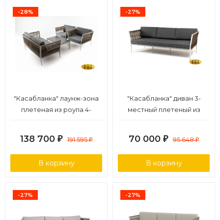
-28%
-27%
"Касабланка" лаунж-зона
"Касабланка" диван 3-
плетеная из роупа 4-
местный плетеный из
местная, цвет серый
роупа, каркас алюминий
светло-серый (RAL7035)
138 700
70 000
₽
191 595
₽
95 648
₽
₽
муар, роуп серо-
коричневый 23мм, ткань
В корзину
В корзину
серая 017
-27%
-27%