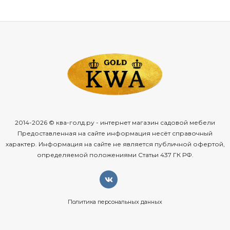
Почему
стоит
выбрать
плетёную
мебель
«Касабланка»?
Коллекция
«Касабланка»
создана
для
тех,
кто
ценит
экзотику,
комфорт
и
надёжность.
Её
ключевые
преимущества:
ручное
плетение
— каждая
деталь
выполнена
искусными
мастерами,
что
гарантирует
уникальный
узор
и
безупречное
качество;
2014-2026 © ква-голд.ру - интернет магазин садовой мебели
высококачественный
искусственный
ротанг
—
Предоставленная на сайте информация несёт справочный
материал
устойчив
к
деформациям,
влаге
и
характер. Информация на сайте не является публичной офертой,
определяемой положениями Статьи 437 ГК РФ.
перепадам
температур,
сохраняет
эстетичный
вид
долгие
годы;
прочный
алюминиевый
каркас
— антикоррозийное
покрытие
защищает
конструкцию,
обеспечивая
Политика персональных данных
долгий
срок
службы
даже
при
интенсивной
эксплуатации
на
улице;