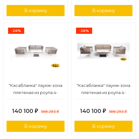
В корзину
В корзину
-26%
-26%
"Касабланка" лаунж-зона
"Касабланка" лаунж-зона
плетеная из роупа 4-
плетеная из роупа 4-
местная, цвет серо-
местная, цвет бежевый
коричневый
140 100
140 100
₽
188 293
₽
188 293
₽
₽
В корзину
В корзину